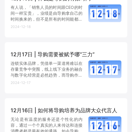
有人说，「销售人员的时间跟CEO的时
间一样宝贵」，业绩是由导购拿自己的
时间换来的，但不是所有的时间能都换
来业绩，能完成业绩的时间才是有效
2024-12-18
的。帮门店导购获得更多有助于完成销
售任务的有效时间，是提升门店业绩非
常主要的考量因素。
12月17日 | 导购需要被赋予哪“三力”
连锁实体品牌，凭借单一渠道将难以在
存量竞争中突围，线上线下业务的融合
与数字化经营是必然趋势，而导购作为
零售环节中最重要的角色，需要赋予触
2024-12-17
达力、营销力与销售力，从而为品牌创
造更多增量。
12月16日 | 如何将导购培养为品牌大众代言人
无论是有温度的服务还是个性化的内
容，通过一个个真实的人来传达和连接
消费者都是最有效的通路。如今导购正