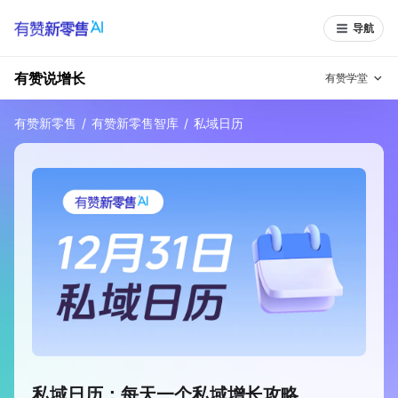
导航
有赞说增长
有赞学堂
有赞新零售
/
有赞新零售智库
/
私域日历
有赞说增长
私域日历
增长方法
有赞说案例拆解
有赞专家说
有赞成功案例
新零售最佳实践
面对面聊增长
有赞春季发布会
实干家直播间
新零售大会
新零售茶会
私域日历：每天一个私域增长攻略