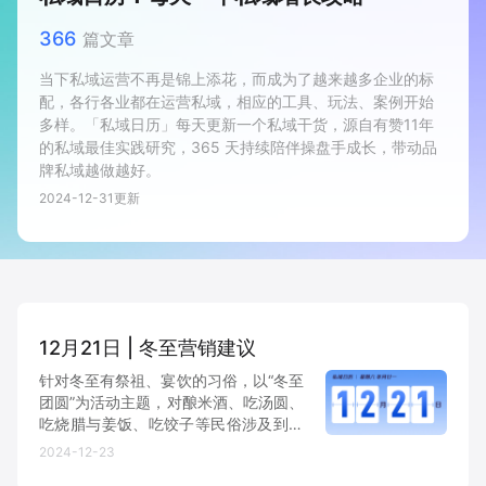
新零售私享会
门店经营增长公开课
366
篇文章
AllValue
战略合作
当下私域运营不再是锦上添花，而成为了越来越多企业的标
配，各行各业都在运营私域，相应的工具、玩法、案例开始
多样。「私域日历」每天更新一个私域干货，源自有赞11年
增长产品指南
的私域最佳实践研究，365 天持续陪伴操盘手成长，带动品
牌私域越做越好。
智库
产品场景库
2024-12-31
更新
产品更新动态
帮助中心
行业洞察
品牌消费观
行业报告
12月21日 | 冬至营销建议
新零售资讯
针对冬至有祭祖、宴饮的习俗，以“冬至
团圆”为活动主题，对酿米酒、吃汤圆、
吃烧腊与姜饭、吃饺子等民俗涉及到的
培训课程
周边食材、酒水饮料、休闲食品、粮油
2024-12-23
米面等进行内容营销，推荐食谱、菜
私域课程
新零售内参