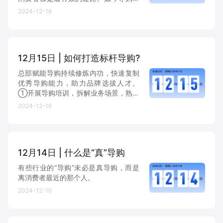
在扮演着日益重要的角色，他们是用户
2024-12-16
朋友圈里的产品专家、品鉴明星、测评
能手，帮助品牌和消费者之间建立更加
紧密的联系。
12月15日 | 如何打造标杆导购?
总部赋能导购持续修炼内功，快速复制
优秀导购能力，助力品牌选拔人才。
①开展导购培训，拆解业务场景，熟练
操作工具； ②开展社群营销、销售技
2024-12-16
巧、产品知识等导购培训课程； ③为
导购持续提供营销资料、活动策划等支
持，帮助导购高效沟通； ④组织...
12月14日 | 什么是“真”导购
有些行业的“导购”未必是真导购，而是
离消费者最近的那个人。
2024-12-16