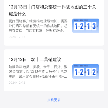
12月13日 | 门店和总部统一作战地图的三个关
键是什么
更好围绕客户经营推动业绩增长，需要
让门店和总部有更统一的作战地图。总
部有策略，门店有标准，导购有反馈。
2024-12-13
12月12日 | 双十二营销建议
如服饰箱包类、美妆、食品、百货、数
码类商家，以“双12年终大放价”为活动
主题，采用定金膨胀+低价秒杀引流+爆
款限时折扣主推+满减送活动，借势做
2024-12-12
大型促销类活动；用“年终最后一波降
价”、“全品秒杀”、“整点抢购”等直接优
惠活动来吸引用户...
加载更多