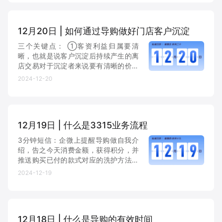
谱，开展套餐打包一口价活动。
增长俱乐部
12月20日 | 如何通过导购做好门店客户沉淀
增长俱乐部
有赞商盟
三个关键点： ①客资利益归属要清
晰，也就是说客户沉淀后持续产生的离
店交易对于沉淀者来说要有清晰的价值
商家社区
社群交流
呈现，解决动机和动力问题； ②操作
2024-12-20
流程要尽量简单，如果操作流程比较
合作共进
长，导购和消费者都嫌麻烦，那这个事
情在终端就无法被执行下去； ③要
入驻有赞
认证代理商
给...
12月19日 | 什么是3315业务流程
认证服务商
设计服务商
3分钟短信：企微上提醒导购做自我介
绍，告之今天消费金额，获得积分，并
有赞云
数据通服务
推送购买已付的款式对应的洗护方法。
3天售后回访：客人成交离店三日内进
2024-12-19
行友情问候，询问客人对产品的感受，
确认客人对产品洗涤及保养方式是否正
确，确保产品给客人带来更好...
12月18日 | 什么是导购的有效时间