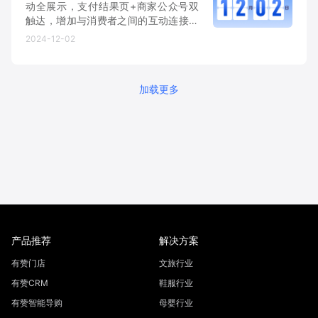
动全展示，支付结果页+商家公众号双
触达，增加与消费者之间的互动连接。
引导新会员开卡获取专享券，会员卡和
2024-12-02
优惠券自动存入消费者微信卡包；发放
专享券激活老会员持续复购，等级和积
分变动实时同步，提升进店频次。
加载更多
产品推荐
解决方案
有赞门店
文旅行业
有赞CRM
鞋服行业
有赞智能导购
母婴行业