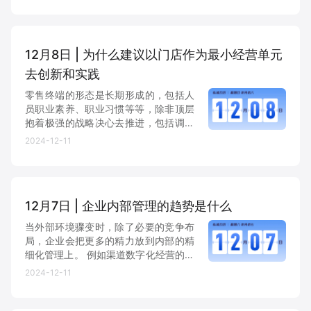
且一旦线上业绩压力大，必然会减少门
店的资源投入，进而线上与门店...
12月8日 | 为什么建议以门店作为最小经营单元
去创新和实践
零售终端的形态是长期形成的，包括人
员职业素养、职业习惯等等，除非顶层
抱着极强的战略决心去推进，包括调整
所有核心成员在内的决心，不然风险极
2024-12-11
高。 因为数字化以及技术所带来的对零
售业的变革，本身就是在重塑整个组织
关系，包括跟消费者、供应链...
12月7日 | 企业内部管理的趋势是什么
当外部环境骤变时，除了必要的竞争布
局，企业会把更多的精力放到内部的精
细化管理上。 例如渠道数字化经营的大
背景就是把所有投向渠道的营销费用要
2024-12-11
清楚知道花在了哪个消费者身上以及产
出比是多少，并且所有过程需要数据沉
淀。 管理的精细化需要一本...