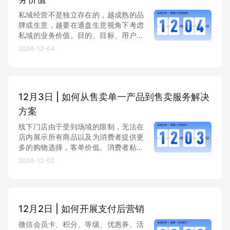
私域经营不是独立存在的，越成熟的品
牌或生意，越要在通盘生意视角下考虑
私域的业务价值。目的、目标、用户价
值足够清晰，运营动作自然能做到有的
2024-12-04
放矢，快、准、狠。
12月3日 | 如何从售卖单一产品到售卖服务解决
方案
线下门店由于受到场域的限制，无法在
店内展示所有商品以及为消费者提供更
多的购物选择，客单价低、消费者粘性
弱。商家可以延伸线上货架，将自己供
2024-12-02
应链中的商品都展现给消费者，提升商
品周转效率；同时通过有赞分销市场补
充多元化商品品类，为消费者带来...
12月2日 | 如何开展支付后营销
微信会员卡、积分、等级、优惠券、活