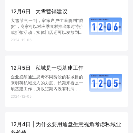
12月6日 | 大雪营销建议
大雪节气一到，家家户户忙着腌制“咸
货”，商家可以对应季食材推出限时特价
或折扣活动，实体门店还可以发放到店
优惠券，为门店引流。
2024-12-06
12月5日 | 私域是一项基建工作
企业必须通过思考不同阶段的私域目的
来明确私域投入的力度。长期来看是一
项基建工作，所以短期内没有利润，大
部分企业会 放弃建设工作。那么长期来
2024-12-05
看，如果在用户与品牌互动的生命周期
内，比如是10年，短些3年，产生的单
客贡献、家庭贡献、社交裂变...
12月4日 | 为什么要用通盘生意视角考虑私域业
务价值