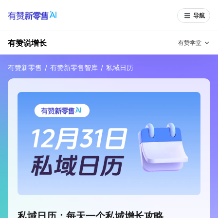
导航
有赞说增长
有赞学堂
有赞新零售
/
有赞新零售智库
/
私域日历
有赞说增长
私域日历
增长方法
有赞说案例拆解
有赞专家说
有赞成功案例
新零售最佳实践
面对面聊增长
有赞春季发布会
实干家直播间
新零售大会
新零售茶会
私域日历：每天一个私域增长攻略