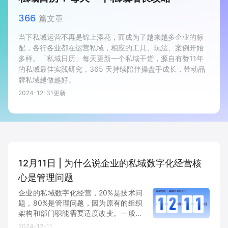
新零售私享会
门店经营增长公开课
366
篇文章
AllValue
战略合作
当下私域运营不再是锦上添花，而成为了越来越多企业的标
配，各行各业都在运营私域，相应的工具、玩法、案例开始
多样。「私域日历」每天更新一个私域干货，源自有赞11年
增长产品指南
的私域最佳实践研究，365 天持续陪伴操盘手成长，带动品
牌私域越做越好。
智库
产品场景库
2024-12-31
更新
产品更新动态
帮助中心
行业洞察
品牌消费观
行业报告
12月11日 | 为什么说企业的私域数字化经营核
新零售资讯
心是管理问题
企业的私域数字化经营，20%是技术问
培训课程
题，80%是管理问题，因为原有的组织
架构和部门职能需要适度改变。一般来
说，新的私域运营所需要的相关能力会
私域课程
新零售内参
2024-12-11