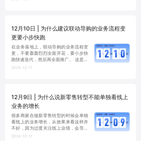
和经典的、老的流程体系产生冲突。 冲
突问题不解决，员工利益、公司目标和
增长俱乐部
客户需求三者没法统一...
12月10日 | 为什么建议联动导购的业务流程变
增长俱乐部
有赞商盟
更要小步快跑
商家社区
社群交流
在业务落地上，联动导购的业务流程变
更，不要轰轰烈烈全面开花，要小步快
合作共进
跑快速迭代，然后再全面推广。 这是因
为流程影响的导购人数越多，策略的容
2024-12-11
错率越低，因为一个人的抱怨，会引发
入驻有赞
认证代理商
一批人的抱怨，同时导购的岗位收入和
能力要求，决定了高学习成本...
认证服务商
设计服务商
12月9日 | 为什么说新零售转型不能单独看线上
有赞云
数据通服务
业务的增长
很多商家在做新零售转型的时候会单独
看线上的业务增长，从效果来看这样并
不好，因为过度关注线上业绩，会导致
门店将原有 一部分业绩平移到线上，这
2024-12-11
就是左手倒右手，并不能创造增量，并