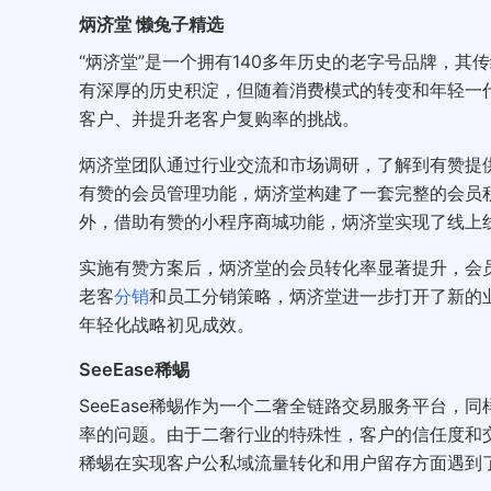
炳济堂 懒兔子精选
“炳济堂”是一个拥有140多年历史的老字号品牌，
有深厚的历史积淀，但随着消费模式的转变和年轻一
客户、并提升老客户复购率的挑战。
炳济堂团队通过行业交流和市场调研，了解到有赞提
有赞的会员管理功能，炳济堂构建了一套完整的会员
外，借助有赞的小程序商城功能，炳济堂实现了线上
实施有赞方案后，炳济堂的会员转化率显著提升，会员
老客
分销
和员工分销策略，炳济堂进一步打开了新的
年轻化战略初见成效。
SeeEase稀蜴
SeeEase稀蜴作为一个二奢全链路交易服务平台
率的问题。由于二奢行业的特殊性，客户的信任度和交
稀蜴在实现客户公私域流量转化和用户留存方面遇到