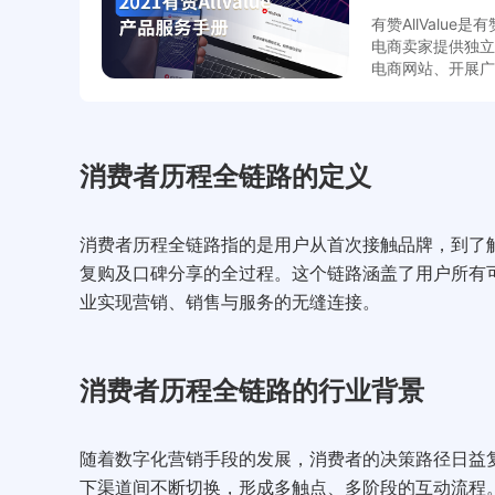
有赞AllValu
电商卖家提供独立
电商网站、开展广
物流。 AllValue 致力于帮助中国品牌出海，通过社交裂变、内容营销带
东西小铺子
来更多订单，用精
日用百货
际市场加速成长，倾注全力
110
70
10
%
万+
倍
更多细节～
消费者历程全链路的定义
GMV达成率
公众号粉丝量
店铺G
自媒体大V开超市搞粉
抖音
丝变现
涨
消费者历程全链路指的是用户从首次接触品牌，到了
七夕活动GMV达成率
沉淀
复购及口碑分享的全过程。这个链路涵盖了用户所有
110%+，老客成交占比达
域，店
业实现营销、销售与服务的无缝连接。
50%
查
查看案例
消费者历程全链路的行业背景
随着数字化营销手段的发展，消费者的决策路径日益
下渠道间不断切换，形成多触点、多阶段的互动流程