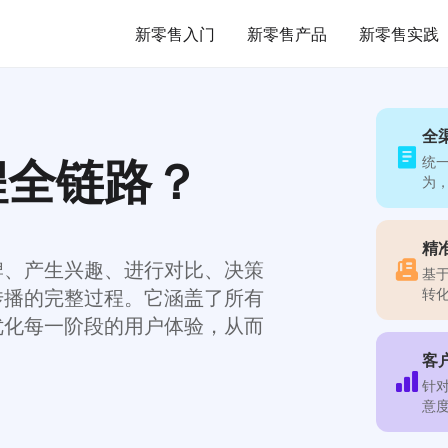
新零售入门
新零售产品
新零售实践
全
程全链路？
统
为
精
牌、产生兴趣、进行对比、决策
基
转
传播的完整过程。它涵盖了所有
优化每一阶段的用户体验，从而
客
针
意