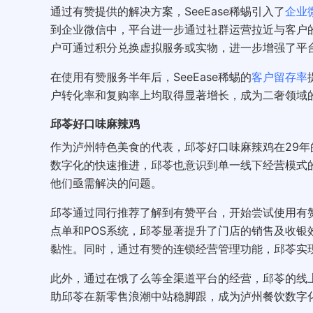
通过有赞提供的解决方案，SeeEase稀蜴引入了
企业
到企业微信中，平台进一步通过社群运营拉近与客户
户可通过积分兑换虚拟服务或实物，进一步增强了平
在使用有赞服务半年后，SeeEase稀蜴的
客户留存率
户转化率和复购率上均取得显著增长，成为二奢领域
邱苓好口味麻辣鸡
作为泸州特色美食的代表，邱苓好口味麻辣鸡在29
数字化的快速推进，邱苓也意识到单一线下经营模式
他们亟需解决的问题。
邱苓通过同行推荐了解到有赞平台，开始尝试使用有
点单和POS系统，邱苓显著提升了门店的销售及收
黏性。同时，通过有赞的连锁经营管理功能，邱苓实
此外，通过在饿了么等全渠道平台的经营，邱苓的线上
助邱苓在新零售浪潮中站稳脚跟，成为泸州餐饮数字