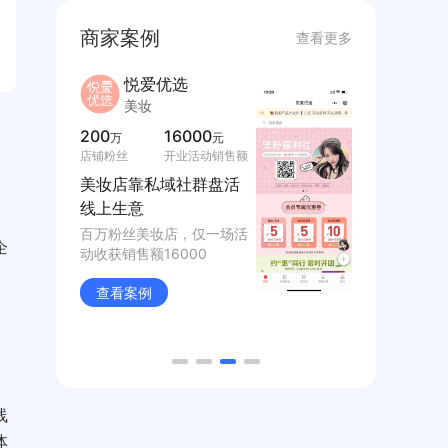
商家案例
查看更多
艾扬格life瑜伽旗
舰店
运动户外
50
6000
万次
+
课程学习
会员数
疫情期间实现业绩逆增
、
长！
企
艾扬格从风暴里拓宽新视
野，抓住云瑜伽授课形式，
完成了平稳过渡
查看案例
线
体