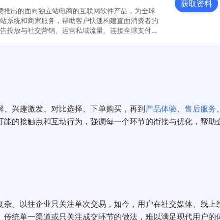
获取资料
e是有赞推出的面向独立站电商的互联网软件产品，为全球
站系统和商家服务，帮助客户快速构建直面消费者的
告投放与社交营销、运营私域流量、连接全球支付及
清宜轻食家
悦爱优选
细化客户运营的工具与方法提升单客价值贡献，在国
图书音像
美妆
为卖家创造“新增长”。 可下载完整报告了解
10
200
16000
%
万
元
MV增长
包裹卡转化率
店铺粉丝
开业活动销售额
粉丝公转私GMV暴
美妆店靠私域社群盘活
线上生意
解、兴趣激发、对比选择、下单购买，再到
产品体验
、
售后服务
抖音、淘宝客户至私
百万粉丝美妆店，仅一场活
可能的接触点和互动行为，强调每一个环节的衔接与优化，帮助
铺GMV增长10倍
动收获销售额16000
看案例
查看案例
复杂。以往企业只关注单次交易，如今，用户在社交媒体、线上
。传统单一渠道或只关注成交环节的做法，难以满足现代用户的