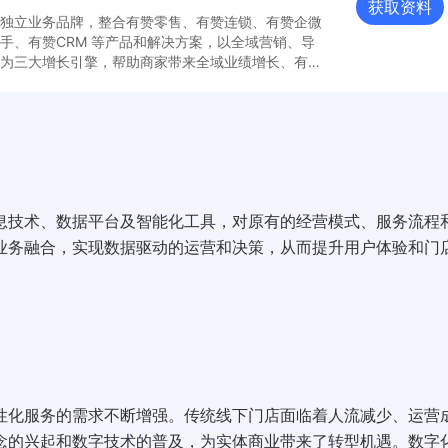
获取资料
独立业务品牌，整合有赞零售、有赞连锁、有赞企微
手、有赞CRM 等产品和解决方案，以全域营销、导
为三大增长引擎，帮助商家带来全域业绩增长、有效
生命周期价值这 3 大增长，并强化全域营销、私域
大能力。 升级后的有赞新零售将在全域
商城经营、门店经营这4大标准能力基础上，提供基
化定制能力。此外，有赞新零售还支持与第三方软件
痛点。 更有有赞新零售相关的，可查
息技术、数据平台及智能化工具，对原有的经营模式、服务流程
业务融合，实现数据驱动的运营和决策，从而提升用户体验和门
性化服务的需求不断增强。传统线下门店面临着人流减少、运营
念的兴起和数字技术的普及，为实体商业带来了转型机遇。数字