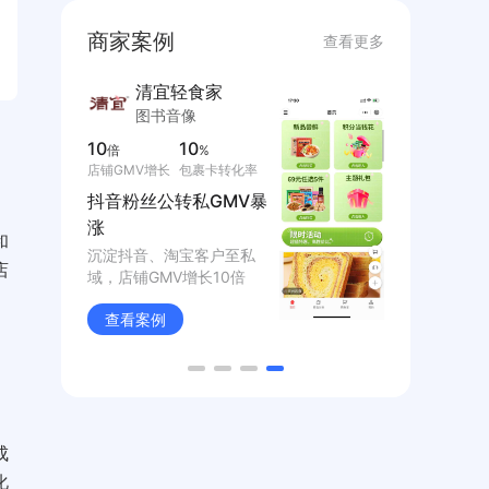
商家案例
查看更多
五分眼选
东西
医疗服务
日用
300
110
万
%
内容种草专区转
GMV达成率
化
自媒体大V
医疗IP也能玩出新花样
丝变现
和
医疗IP也能玩出新花样，深
七夕活动GM
店
耕私域内容6个月，转化
110%+，老
300W
50%
查看案例
查看案例
成
化