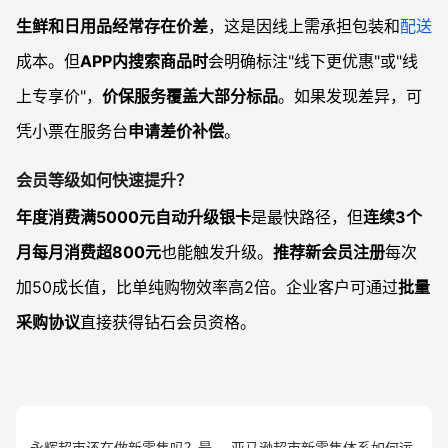
生鲜和日用品经常存在价差
，这是因线上需承担包装和
配送
成本。但
APP内搜索商品时
会明确标注"线下更优惠"或"线
上专享价"，
价保服务覆盖大部分标品
。如果发现差异，可
凭小票在服务台
申请差价补偿
。
会员等级如何快速提升？
年度消费满5000元自动升级银卡
是最快路径，但
连续3个
月每月消费超800元
也能触发升级。
推荐新会员注册
每次
加50成长值，比单纯购物效率高2倍。企业客户可通过
批量
采购协议
直接获得钻石会员资格。
永辉超市还在做新零售吗？最
亚马逊超市新零售体系如何运