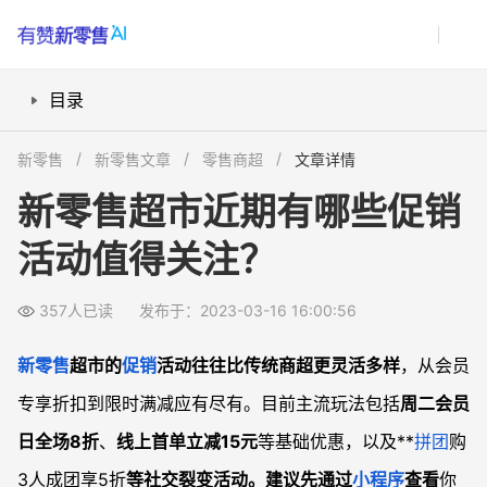
目录
到店购物有哪些必抢优惠？
新零售
新零售文章
零售商超
文章详情
线上订单比到店更划算吗？
新零售超市近期有哪些促销
会员积分怎么用最超值？
活动值得关注？
常见问题
新零售超市的促销信息在哪里查看最全？
357人已读
发布于：2023-03-16 16:00:56
线上线下价格不一致怎么办？
会员等级如何快速提升？
新零售
超市的
促销
活动往往比传统商超更灵活多样
，从会员
专享折扣到限时满减应有尽有。目前主流玩法包括
周二会员
日全场8折
、
线上首单立减15元
等基础优惠，以及**
拼团
购
3人成团享5折
等社交裂变活动。建议先通过
小程序
查看
你