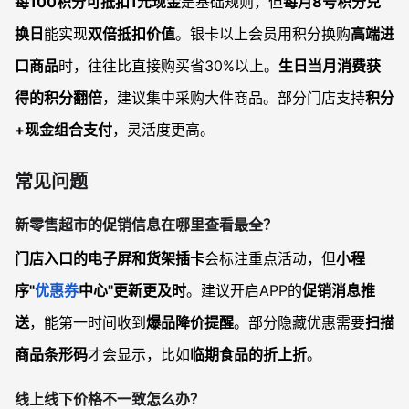
每100积分可抵扣1元现金
是基础规则，但
每月8号积分兑
换日
能实现
双倍抵扣价值
。银卡以上会员用积分换购
高端进
口商品
时，往往比直接购买省30%以上。
生日当月消费获
得的积分翻倍
，建议集中采购大件商品。部分门店支持
积分
+现金组合支付
，灵活度更高。
常见问题
新零售超市的促销信息在哪里查看最全？
门店入口的电子屏和货架插卡
会标注重点活动，但
小程
序"
优惠券
中心"更新更及时
。建议开启APP的
促销消息推
送
，能第一时间收到
爆品降价提醒
。部分隐藏优惠需要
扫描
商品条形码
才会显示，比如
临期食品的折上折
。
线上线下价格不一致怎么办？