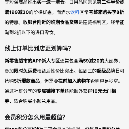
等短保商品推出
买一送一清仓
。日用品区常见
第二件半价
或
满199减30
的阶梯优惠，而酒水
饮料
区常有
整箱购买享8折
的特惠。
收银台附近的临期食品货架
是隐藏福利区，经常能
淘到3折以下的进口零食。
线上订单比到店更划算吗？
新零售超市的APP新人专区
通常包含
满59减20
的大额券，
叠加
限时免运费
权益后性价比突出。每周三的
超级品牌日
可
抢购
5折爆款商品
，但需要
提前加入购物车
否则容易秒空。
通过社群分享的
专属链接下单
还能额外获得
10元无门槛
券
，适合购买小额急用品。
会员积分怎么用最超值？