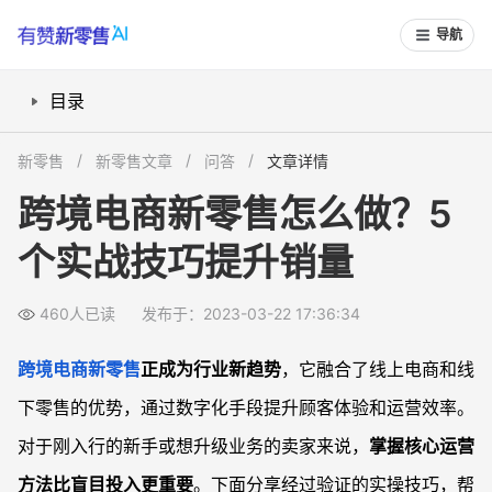
导航
目录
如何选择适合新零售模式的跨境电商平台？
新零售
新零售文章
问答
文章详情
新零售模式下如何优化库存管理？
跨境电商新零售怎么做？5
哪些营销玩法最适合跨境电商新零售？
个实战技巧提升销量
如何利用数据提升新零售运营效率？
常见问题
460人已读
发布于：2023-03-22 17:36:34
跨境电商新零售需要多少启动资金？
没有实体店能做跨境电商新零售吗？
跨境电商
新零售
正成为行业新趋势
，它融合了线上电商和线
如何解决跨境新零售的物流痛点？
下零售的优势，通过数字化手段提升顾客体验和运营效率。
对于刚入行的新手或想升级业务的卖家来说，
掌握核心运营
方法比盲目投入更重要
。下面分享经过验证的实操技巧，帮