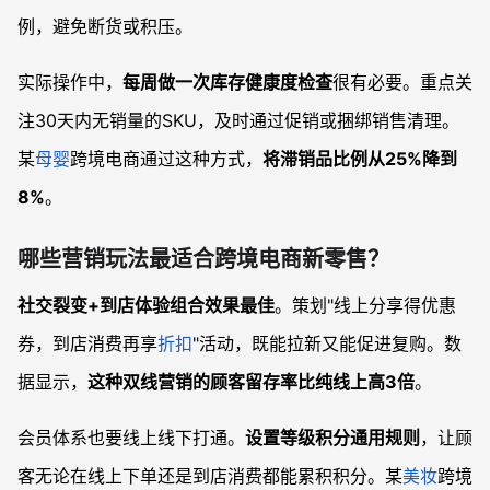
例，避免断货或积压。
实际操作中，
每周做一次库存健康度检查
很有必要。重点关
注30天内无销量的SKU，及时通过促销或捆绑销售清理。
某
母婴
跨境电商通过这种方式，
将滞销品比例从25%降到
8%
。
哪些营销玩法最适合跨境电商新零售？
社交裂变+到店体验组合效果最佳
。策划"线上分享得优惠
券，到店消费再享
折扣
"活动，既能拉新又能促进复购。数
据显示，
这种双线营销的顾客留存率比纯线上高3倍
。
会员体系也要线上线下打通。
设置等级积分通用规则
，让顾
客无论在线上下单还是到店消费都能累积积分。某
美妆
跨境