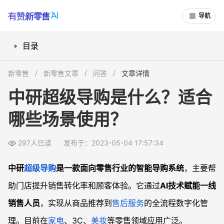
导航
目录
中研超级导购有哪些核心功能？
新零售
新零售文章
问答
文章详情
哪些行业适合使用这个系统？
中研超级导购是什么？适合
和传统销售模式有什么区别？
哪些场景使用？
常见问题
中研超级导购需要额外硬件吗？
297人已读
发布于：2023-05-04 17:57:34
系统数据安全如何保障？
适合小型零售店使用吗？
中研
超级导购
是一款面向零售行业的智能导购系统
，主要帮
能对接现有会员系统吗？
助门店提升销售转化率和顾客体验。它通过
AI技术赋能一线
销售人员
，实现从商品推荐到
售后服务
的全流程数字化管
理。目前在
家电
、3C、
美妆
等零售领域应用广泛。