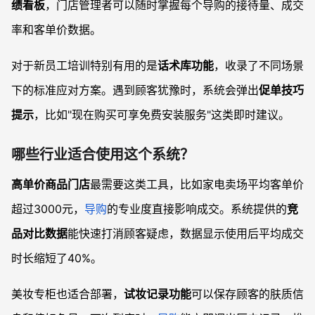
绩看板
，门店管理者可以随时掌握每个导购的接待量、成交
率和客单价数据。
对于新员工培训特别有用的是
话术库功能
，收录了不同场景
下的标准应对方案。遇到顾客犹豫时，系统会弹出
促单技巧
提示
，比如"现在购买可享免费安装服务"这类即时建议。
哪些行业适合使用这个系统？
高单价商品门店
最需要这类工具，比如家电卖场平均客单价
超过3000元，
导购
的专业度直接影响成交。系统提供的
竞
品对比数据
能快速打消顾客疑虑，数据显示使用后平均成交
时长缩短了40%。
美妆专柜也适合部署，
试妆记录功能
可以保存顾客的肤质信