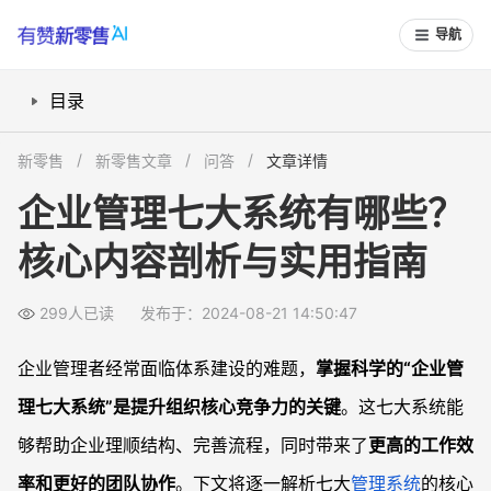
导航
目录
什么是企业管理的七大系统？
新零售
新零售文章
问答
文章详情
人力资源管理系统如何驱动组织成长？
企业管理七大系统有哪些？
财务管理系统有哪些关键作用？
核心内容剖析与实用指南
生产与运营系统如何优化流程效率？
采购与供应链系统怎么保障企业稳定运行？
299人已读
发布于：2024-08-21 14:50:47
营销管理系统怎样提升市场竞争力？
信息管理系统对企业数字化有何推动作用？
企业管理者经常面临体系建设的难题，
掌握科学的“企业管
战略管理系统如何指引企业长期发展？
理七大系统”是提升组织核心竞争力的关键
。这七大系统能
常见问题
够帮助企业理顺结构、完善流程，同时带来了
更高的工作效
企业小型化时需要构建哪些管理系统？
率和更好的团队协作
。下文将逐一解析七大
管理系统
的核心