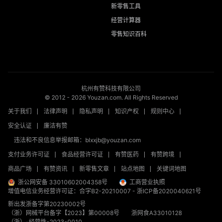
新零售工具
经营计算器
零售知识百科
杭州有赞科技有限公司
© 2012 -
2026
Youzan.com. All Rights Reserved
关于我们
法律声明
隐私声明
知识产权
规则中心
安全认证
廉洁有赞
违法和不良信息举报邮箱：blxxjb@youzan.com
支付业务许可证
食品经营许可证
有赞医药
有赞跨境
商品广场
有赞资讯
新零售文章
站点地图
关键词地图
浙公网安备 33010602004358号
工商营业执照
增值电信业务经营许可证：合字B2-20210007
-
浙ICP备2020040621号
新出发浙备字第20230002号
（浙）网械平台备字【2023】第00008号
浙网食A33010128
（浙）-经营性-2023-0010