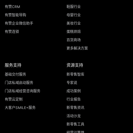
有赞CRM
鞋服行业
有赞智能导购
母婴行业
有赞企业微信助手
美妆行业
有赞连锁
蛋糕烘焙
百货商场
更多解决方案
服务支持
资源支持
基础交付服务
新零售智库
门店私域启动服务
专家说
门店私域经营咨询服务
成功案例
有赞云定制
行业报告
大客户SMILE+服务
新零售资讯
活动沙龙
新零售工具
经营计算器