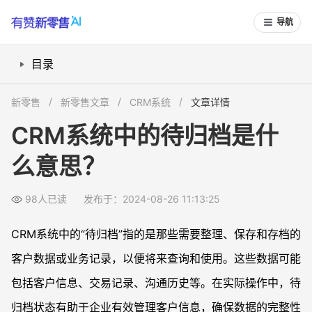
导航
目录
什么是CRM系统中的待归档？
新零售
新零售文章
CRM系统
文章详情
CRM系统中的待归档功能如何使用？
CRM系统中的待归档是什
待归档功能对企业有哪些好处？
么意思？
如何在有赞新零售中应用待归档功能？
总结
98人已读
发布于：2024-08-26 11:13:25
常见问题
什么是CRM系统中的“待归档”？
CRM系统中的“待归档”指的是那些需要整理、保存和存档的
为什么需要使用待归档功能？
客户数据或业务记录，以便将来查询和使用。这些数据可能
有赞新零售平台如何应用待归档功能？
包括客户信息、交易记录、沟通历史等。在实际操作中，待
如何查询已归档的数据？
归档状态有助于企业有效管理客户信息，确保数据的完整性