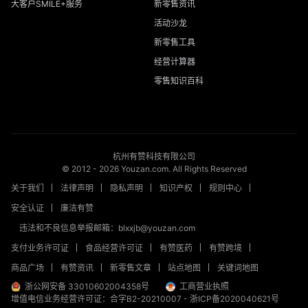
大客户SMILE+服务
新零售资讯
活动沙龙
新零售工具
经营计算器
零售知识百科
杭州有赞科技有限公司
© 2012 -
2026
Youzan.com. All Rights Reserved
关于我们
法律声明
隐私声明
知识产权
规则中心
安全认证
廉洁有赞
违法和不良信息举报邮箱：blxxjb@youzan.com
支付业务许可证
食品经营许可证
有赞医药
有赞跨境
商品广场
有赞资讯
新零售文章
站点地图
关键词地图
浙公网安备 33010602004358号
工商营业执照
增值电信业务经营许可证：合字B2-20210007
-
浙ICP备2020040621号