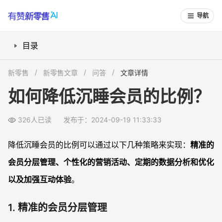
导航
目录
1. 精准的会员分层管理
新零售
新零售文章
问答
文章详情
2. 个性化的营销活动
如何降低沉睡会员的比例？
3. 定期的数据分析和优化
4. 加强互动体验
326人已读
发布于：2024-09-19 11:33:33
5. 提供优质的客户服务
降低沉睡会员的比例可以通过以下几种策略来实现：
精准的
如何降低沉睡会员比例FAQs
会员分层管理、个性化的营销活动、定期的数据分析和优化
1. 什么是沉睡会员？
2. 为什么要关注沉睡会员？
以及加强互动体验
。
3. 如何利用有赞平台唤醒沉睡会员？
1. 精准的会员分层管理
4. 数据分析在降低沉睡会员比例中的作用是什么？