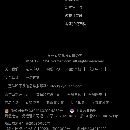
新零售工具
经营计算器
零售知识百科
杭州有赞科技有限公司
© 2012 -
2026
Youzan.com. All Rights Reserved
关于我们
法律声明
隐私声明
知识产权
规则中心
安全认证
廉洁有赞
违法和不良信息举报邮箱：blxxjb@youzan.com
支付业务许可证
食品经营许可证
有赞医药
有赞跨境
商品广场
有赞资讯
新零售文章
站点地图
关键词地图
浙公网安备 33010602004358号
工商营业执照
增值电信业务经营许可证：合字B2-20210007
-
浙ICP备2020040621号
新出发浙备字第20230002号
（浙）网械平台备字【2023】第00008号
浙网食A33010128