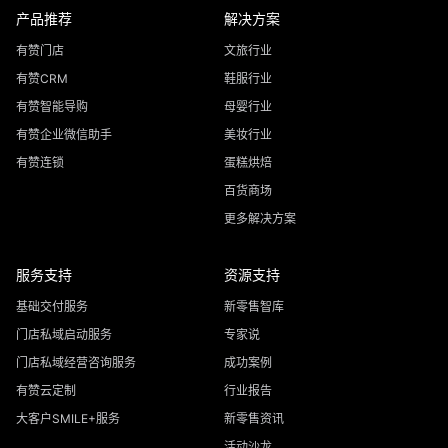
产品推荐
解决方案
有赞门店
文旅行业
有赞CRM
鞋服行业
有赞智能导购
母婴行业
有赞企业微信助手
美妆行业
有赞连锁
蛋糕烘焙
百货商场
更多解决方案
服务支持
资源支持
基础交付服务
新零售智库
门店私域启动服务
专家说
门店私域经营咨询服务
成功案例
有赞云定制
行业报告
大客户SMILE+服务
新零售资讯
活动沙龙