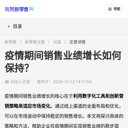
导航
目录
1. 数字化工具的重要性
新零售
新零售文章
问答
文章详情
2. 创新营销策略
疫情期间销售业绩增长如何
3. 提升客户体验
保持？
4. 数据驱动决策
疫情期间销售业绩增长FAQs
398人已读
发布于：2024-10-12 14:11:50
疫情期间如何快速搭建线上销售渠道？
如何通过社交媒体提高品牌曝光度？
疫情期间销售业绩增长的核心在于
利用数字化工具和创新营
如何提高在线购物体验？
销策略来适应市场变化
。通过线上渠道的全面布局和优化，
数据分析如何帮助提升销售业绩？
可以在市场波动中保持稳定的销售增长。本文将探讨具体的
策略和方法，帮助企业在疫情期间实现销售业绩的稳步提