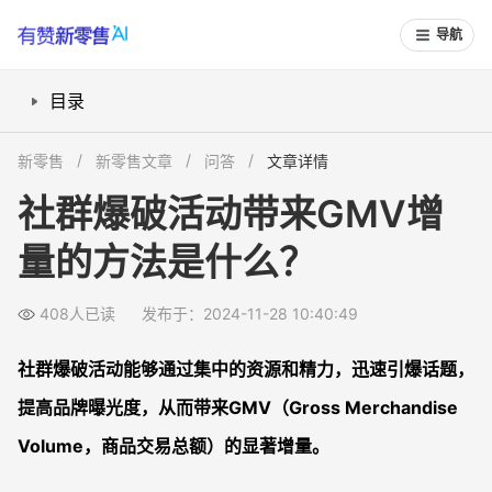
导航
目录
1. 制定精准的活动目标
新零售
新零售文章
问答
文章详情
2. 选择合适的社群平台
社群爆破活动带来GMV增
3. 设计吸引人的活动内容
量的方法是什么？
4. 利用KOL和意见领袖
5. 精准的数据分析与反馈
408人已读
发布于：2024-11-28 10:40:49
6. 多渠道联动推广
示例和案例分析
社群爆破活动能够通过集中的资源和精力，迅速引爆话题，
总结
提高品牌曝光度，从而带来GMV（Gross Merchandise
常见问题解答FAQS
Volume，商品交易总额）的显著增量。