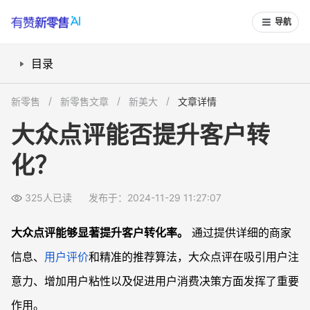
导航
目录
1. 用户评价和评分系统
新零售
新零售文章
新美大
文章详情
案例分析：某餐厅的成功经验
大众点评能否提升客户转
2. 精准推荐算法
化？
案例分析：个性化推荐带来的收益
3. 丰富的商家信息
325人已读
发布于：2024-11-29 11:27:07
案例分析：信息完善的重要性
4. 优惠活动和团购功能
大众点评能够显著提升客户转化率。
通过提供详细的商家
案例分析：团购活动的效果
信息、
用户评价
和精准的推荐算法，大众点评在吸引用户注
总结
意力、增加用户粘性以及促进用户消费决策方面发挥了重要
常见问题解答FAQS
作用。