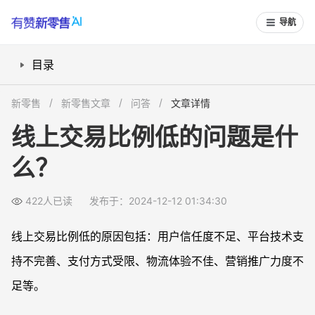
导航
目录
一. 用户信任度不足
新零售
新零售文章
问答
文章详情
二. 平台技术支持不完善
线上交易比例低的问题是什
三. 支付方式受限
么？
四. 物流体验不佳
五. 营销推广力度不足
422人已读
发布于：2024-12-12 01:34:30
总结
常见问题解答FAQS
线上交易比例低的原因包括：用户信任度不足、平台技术支
1. 如何提高线上交易中的用户信任度？
持不完善、支付方式受限、物流体验不佳、营销推广力度不
2. 如何优化电商平台的技术支持？
足等。
3. 支付方式多样化对线上交易有何影响？