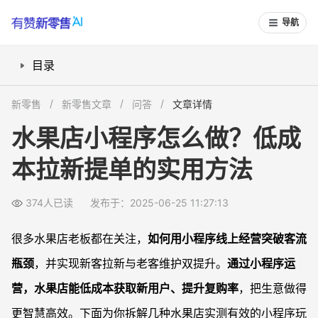
导航
目录
小程序如何帮助水果店吸引新客？
新零售
新零售文章
问答
文章详情
怎么用小程序提升订单和转化？
水果店小程序怎么做？低成
如何利用会员系统维护老客户粘性？
本拉新提单的实用方法
营销活动怎么借力小程序做爆发？
常见问题
374人已读
发布于：2025-06-25 11:27:13
水果店小程序和外卖平台有什么不同？
哪些小程序功能最适合水果店日常经营？
很多水果店老板都在关注，
如何用小程序线上经营突破客流
小程序营销活动会不会让利润缩水？
瓶颈
，并实现新客拉新与老客维护双提升。
通过小程序运
如何通过数据分析提升会员转化？
营，水果店能低成本获取新用户、提升复购率
，把生意做得
更智慧高效。下面为你拆解几种水果店实测有效的小程序玩