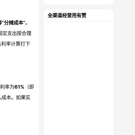
全渠道经营用有赞
“分摊成本”
。
固定支出按合理
毛利率计算打下
毛利率为
61%
（即
入成本。如果实