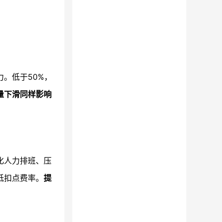
。低于50%，
量下滑同样影响
化人力排班、压
低扣点费率。
提