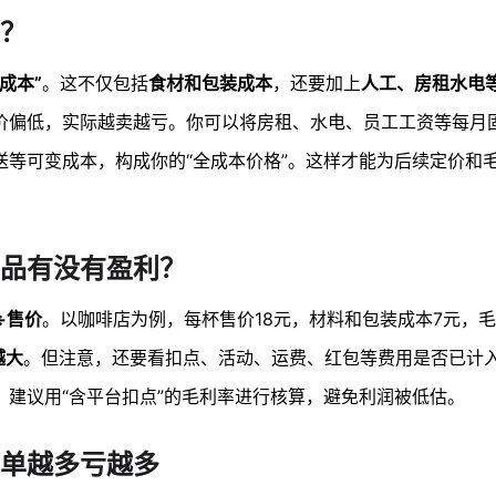
？
成本”
。这不仅包括
食材和包装成本
，还要加上
人工、房租水电等
价偏低，实际越卖越亏。你可以将房租、水电、员工工资等每月
送等可变成本，构成你的“全成本价格”。这样才能为后续定价和
产品有没有盈利？
÷售价
。以咖啡店为例，每杯售价18元，材料和包装成本7元，
越大
。但注意，还要看扣点、活动、运费、红包等费用是否已计
建议用“含平台扣点”的毛利率进行核算，避免利润被低估。
单越多亏越多