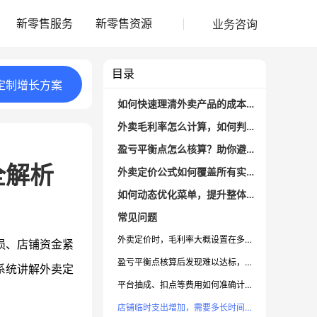
业务咨询
新零售服务
新零售资源
目录
定制
增长
方案
如何快速理清外卖产品的成本构成？
外卖毛利率怎么计算，如何判断产品有没有盈利？
盈亏平衡点怎么核算？助你避免出单越多亏越多
全解析
外卖定价公式如何覆盖所有实际运营环节？
如何动态优化菜单，提升整体利润率？
常见问题
外卖定价时，毛利率大概设置在多少比较合适？
损、店铺资金紧
盈亏平衡点核算后发现难以达标，怎么优化经营结构？
系统讲解外卖定
平台抽成、扣点等费用如何准确计入定价公式？
店铺临时支出增加，需要多长时间调整一次定价策略？