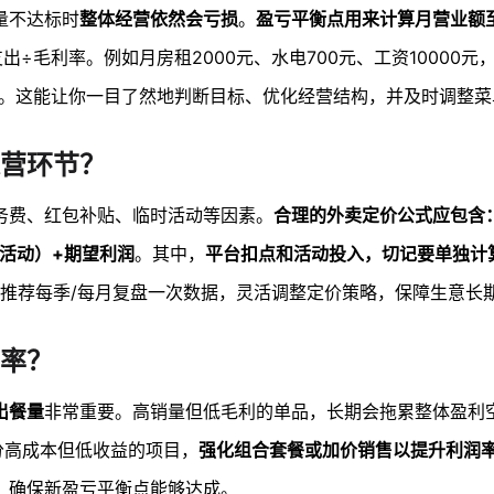
量不达标时
整体经营依然会亏损
。
盈亏平衡点用来计算月营业额
÷毛利率。例如月房租2000元、水电700元、工资10000元，
营业额。这能让你一目了然地判断目标、优化经营结构，并及时调整
营环节？
务费、红包补贴、临时活动等因素。
合理的外卖定价公式应包含
/活动）+期望利润
。其中，
平台扣点和活动投入，切记要单独计
。推荐每季/每月复盘一次数据，灵活调整定价策略，保障生意长
率？
出餐量
非常重要。高销量但低毛利的单品，长期会拖累整体盈利
分高成本但低收益的项目，
强化组合套餐或加价销售以提升利润
，确保新盈亏平衡点能够达成。