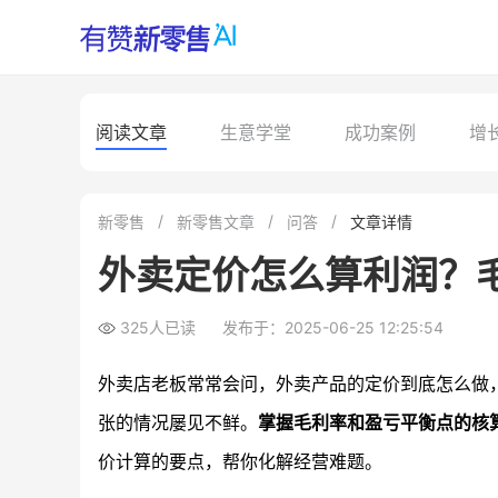
阅读文章
生意学堂
成功案例
增
新零售
新零售文章
问答
文章详情
外卖定价怎么算利润？
325人已读
发布于：2025-06-25 12:25:54
外卖店老板常常会问，外卖产品的定价到底怎么做
张的情况屡见不鲜。
掌握毛利率和盈亏平衡点的核
价计算的要点，帮你化解经营难题。