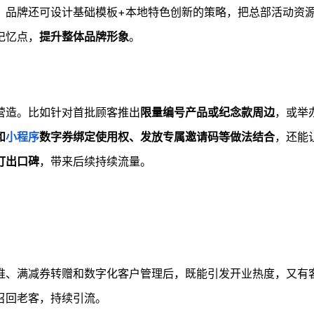
。品牌还可设计基础模板+本地特色创新的策略，把总部活动资
记忆点，
提升整体品牌形象
。
营造。比如针对首批顾客推出
限量编号产品或纪念款周边
，或举
和
小程序
数字券绑定使用权、发放专属邀请码等做法结合
，还能
打出口碑
，带来后续持续流量。
推、满减券转赠和数字化客户管理后，既能引发开业热度，又有
召回老客，持续引流。