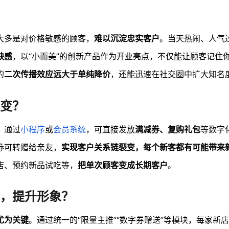
大多是对价格敏感的顾客，
难以沉淀忠实客户
。当天热闹、人气
缺感
，以“小而美”的创新产品作为开业亮点，不仅能让顾客记住
的
二次传播效应远大于单纯降价
，还能迅速在社交圈中扩大知名
变？
。通过
小程序
或
会员系统
，可直接发放
满减券、复购礼包
等数字
券可转赠给亲友，
实现客户关系链裂变，每个新客都有可能带来
店、预约新品试吃等，
把单次顾客变成长期客户
。
，提升形象？
尤为关键
。通过统一的“限量主推”“数字券赠送”等模块，每家新