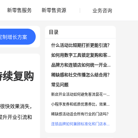
业务咨询
新零售服务
新零售资源
目录
定制
增长
方案
什么活动比短期打折更能引流？
如何用数字工具锁定复购和客户裂变？
品牌方和连锁店如何统一开业活动，提升形象？
持续复购
稀缺感和社交传播怎么结合用？
常见问题
新店开业活动如何避免客流昙花一现？
小程序发券和纸质优惠券比，效果有什么不同？
现很快效果消失，
稀缺感活动适合所有行业的门店吗？
提升开业引流和
连锁品牌如何兼顾标准化和门店本地创新？