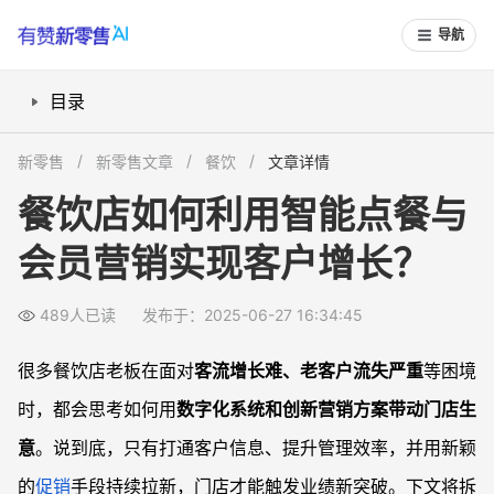
导航
目录
如何用餐饮自动营销系统打通客户信息
新零售
新零售文章
餐饮
文章详情
数码点餐与自动会员办理提升门店效率
餐饮店如何利用智能点餐与
充值免单与代金券活动如何快速锁定消费
会员营销实现客户增长？
共创共享股东计划助力客户裂变
利用客户标签实现精准会员营销
489人已读
发布于：2025-06-27 16:34:45
常见问题
餐饮自动营销系统比传统会员卡有哪些优势？
很多餐饮店老板在面对
客流增长难、老客户流失严重
等困境
数字化点餐是否适合所有餐饮店类型？
时，都会思考如何用
数字化系统和创新营销方案带动门店生
客户裂变活动具体如何策划，如何防止刷单？
意
。说到底，只有打通客户信息、提升管理效率，并用新颖
餐饮店如何低成本启动数字化和创新营销？
的
促销
手段持续拉新，门店才能触发业绩新突破。下文将拆