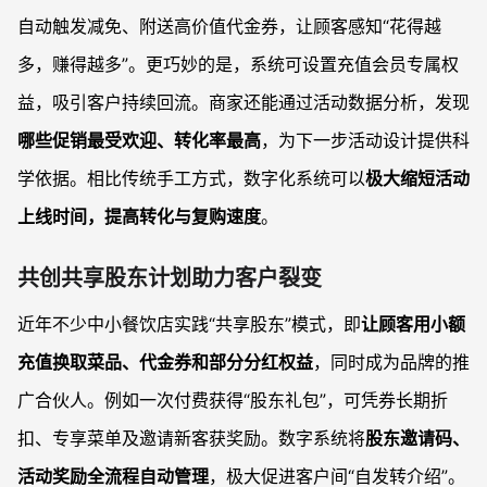
自动触发减免、附送高价值代金券，让顾客感知“花得越
多，赚得越多”。更巧妙的是，系统可设置充值会员专属权
益，吸引客户持续回流。商家还能通过活动数据分析，发现
哪些促销最受欢迎、转化率最高
，为下一步活动设计提供科
学依据。相比传统手工方式，数字化系统可以
极大缩短活动
上线时间，提高转化与复购速度
。
共创共享股东计划助力客户裂变
近年不少中小餐饮店实践“共享股东”模式，即
让顾客用小额
充值换取菜品、代金券和部分分红权益
，同时成为品牌的推
广合伙人。例如一次付费获得“股东礼包”，可凭券长期折
扣、专享菜单及邀请新客获奖励。数字系统将
股东邀请码、
活动奖励全流程自动管理
，极大促进客户间“自发转介绍”。