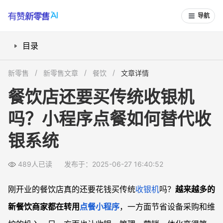
导航
目录
收银机非必需？开店初期如何降低硬件投入
新零售
新零售文章
餐饮
文章详情
小程序点餐解决哪些收银与管理难题？
餐饮店还要买传统收银机
点餐小程序如何提升营销和顾客复购？
吗？小程序点餐如何替代收
能直接对接自配送和优化外卖成本吗？
如何兼顾不会用手机点单的顾客？
银系统
常见问题
新餐饮店用点餐小程序，能完全不买收银机吗？
489人已读
发布于：2025-06-27 16:40:52
小程序点餐系统如何帮助做会员营销？
刚开业的餐饮店真的还要花钱买传统
收银机
吗？
越来越多的
如果顾客不适应手机点单，门店怎么办？
新餐饮商家都在转用
点餐
小程序
，一方面节省设备采购和维
点餐小程序能管理外卖和配送吗？