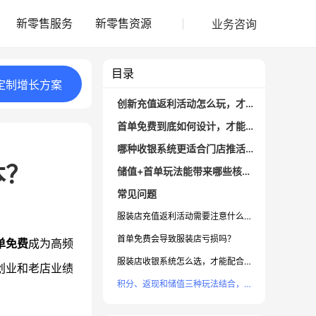
业务咨询
新零售服务
新零售资源
目录
定制
增长
方案
创新充值返利活动怎么玩，才能吸引目标顾客？
首单免费到底如何设计，才能有效拓客不被骗薅？
哪种收银系统更适合门店推活动与高效管理？
本？
储值+首单玩法能带来哪些核心效果？有哪些陷阱需避开？
常见问题
服装店充值返利活动需要注意什么合规点？
首单免费会导致服装店亏损吗？
单免费
成为高频
服装店收银系统怎么选，才能配合活动无缝对接？
创业和老店业绩
积分、返现和储值三种玩法结合，效果会更好吗？