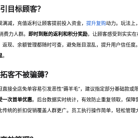
引目标顾客？
规满减，充值返利让顾客提前投入资金，
提升复购
动力。玩法上
不同消费力人群。
即时到账的返利和积分奖励
，让顾客感受到实实在
、返现、余额管理都随时可查，避免账目混乱，提升用户信任度
显
。
效拓客不被骗薅？
但直接全店免单容易引发恶性“薅羊毛”，建议指定部分基础款或
受一次首单优惠
。后台数据实时统计，有效防止重复领取，保障
比传统的折扣促销覆盖人群更广。员工执行操作简单，轻松管理