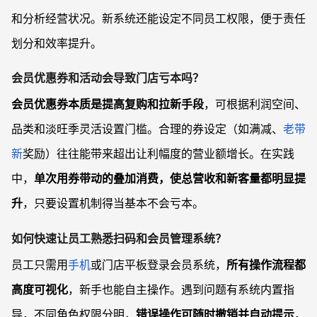
和分析经营状况。新系统还能设定不同员工权限，便于责任
划分和效率提升。
会员优惠券和活动会导致门店亏本吗？
会员优惠券本质是提高复购和拉新手段
，可根据利润空间、
品类和淡旺季灵活设置门槛。合理的券设定（如满减、
老带
新
奖励）往往能带来超出让利幅度的营业额增长。在实践
中，
单次用券带动的叠加消费，使总营收和新客量都明显提
升
，只要设置机制得当基本不会亏本。
如何快速让员工熟悉扫码和会员管理系统？
员工只需用
手机
或门店平板登录会员系统，
所有操作流程都
高度可视化
，新手也能自主操作。遇到问题有系统内置指
导，不同角色权限分明，
错误操作可随时撤销并自动提示
，