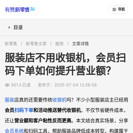
导航
目录
会员扫码系统怎么替代收银机？
新零售
新零售文章
服饰
文章详情
如何用会员系统提升客户复购粘性？
服装店不用收银机，会员扫
活动推送和数据分析有什么用？
码下单如何提升营业额？
手机管理和远程经营是否可行？
品牌优化和低成本营销怎么玩？
361人已读
发布于：2025-07-04 12:28:58
常见问题
服装店不用收银机会不会影响对账管理？
服装
店真的还需要传统
收银机
吗？不少小型服装店主已经用
会员优惠券和活动会导致门店亏本吗？
会员
扫码下单
和活动推送替代收银机
，不仅节省硬件成本，
如何快速让员工熟悉扫码和会员管理系统？
还让
营业额和客户粘性反而更高
。本文结合真实场景，分享
手机远程管理是否安全？有哪些注意事项？
会员系统
和扫码工具，帮助服装品牌低成本转型，构建属于