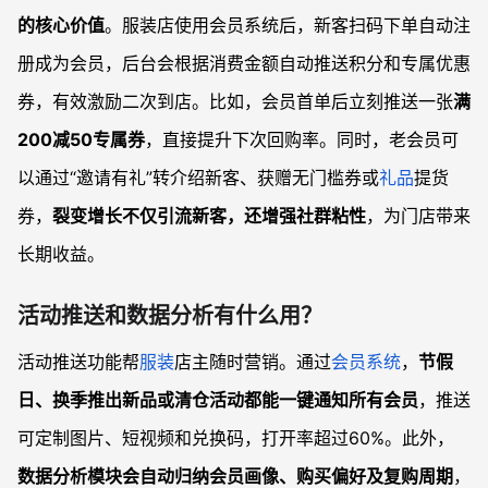
的核心价值
。服装店使用会员系统后，新客扫码下单自动注
册成为会员，后台会根据消费金额自动推送积分和专属优惠
券，有效激励二次到店。比如，会员首单后立刻推送一张
满
200减50专属券
，直接提升下次回购率。同时，老会员可
以通过“邀请有礼”转介绍新客、获赠无门槛券或
礼品
提货
券，
裂变增长不仅引流新客，还增强社群粘性
，为门店带来
长期收益。
活动推送和数据分析有什么用？
活动推送功能帮
服装
店主随时营销。通过
会员系统
，
节假
日、换季推出新品或清仓活动都能一键通知所有会员
，推送
可定制图片、短视频和兑换码，打开率超过60%。此外，
数据分析模块会自动归纳会员画像、购买偏好及复购周期
，