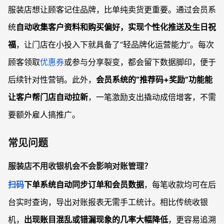
服装店想让顾客记住品牌，比单纯卖货更重要。通过会员系
统
自动收集客户资料和购买偏好，实现个性化推送及生日祝
福
，让门店在小投入下就具备了“轻品牌化运营能力”。每次
顾客领取
优惠券
或参与分享裂变，都会留下数据脚印，便于
后续针对性营销。此外，
会员系统的“推荐码+奖励”功能能
让客户帮门店自动拉新
，一笔激励支出撬动成倍增客，不需
要额外雇人搞推广。
常见问题
服装店不用收银机会不会影响对账管理？
扫码
下单系统自动同步订单和会员数据
，每笔收款均可在后
台实时查询，导出对账报表无需手工统计。相比传统收银
机，
出现账目混乱或错漏现象的几率大幅降低
，更容易追溯