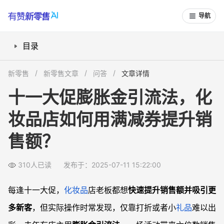
导航
目录
如何设计膨胀金引流玩法更吸引人？
新零售
新零售文章
问答
文章详情
膨胀金满减券如何促使顾客多买？
十一大促膨胀金引流法，化
店铺膨胀金活动如何配合门店和线上引流？
妆品店如何用满减券提升销
活动期间该注意哪些细节风险？
常见问题
售额？
膨胀金活动和普通打折比，有哪些优势？
不会做营销海报，怎么宣传膨胀金活动？
310人已读
发布于：2025-07-11 15:22:00
活动结束后，顾客会不会产生依赖或流失？
每逢十一大促，
化妆品
店老板都想
快速提升销售额并吸引更
这种玩法适合只有一两名员工的小店吗？
多新客
，但实际操作时常发现，仅靠打折或者小
礼品
难以出