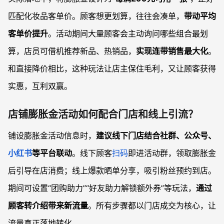
匹配化妆品客单价。顾客想更划算，往往会凑单，
带动平均
客单价提升
。活动期间大量顾客会主动询问哪些组合最划
算，店员可借机推荐新品、热销品，
实现连带销售最大化
。
和直接降价相比，这种玩法让店主保住毛利，又让顾客获得
实惠，互利双赢。
店铺膨胀金活动如何配合门店和线上引流？
铺设膨胀金活动信息时，
建议线下门店结合社群、公众号、
小红书
等平台联动
。线下顾客
扫码
即进活动群，领取膨胀金
后引导在店消费；线上爆款晒单分享，吸引粉丝预约到店。
期间可设置“团购助力”“好友助力解锁额外券”等玩法，
通过
顾客转介绍带来新流量
。所有步骤都以门店成交为核心，让
流量真正落地转化。