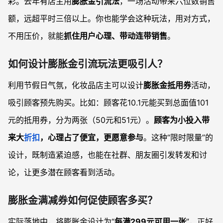
彩。去年有店主用
膨胀金引流法
，一场活动带来六位数销售
额，远超平时三倍以上。你也能学会这种玩法，用对方式，
不用压价，就能
抓住用户心理、带动连带销售
。
如何设计膨胀金引流玩法更吸引人？
利用节假日气氛，化妆品店主可以设计
膨胀金抵用券
活动，
吸引顾客预先购买。比如：顾客花10.1元能买到总面值101
元的抵用券，分为两张（50元和51元）。
顾客为小投入带
来大
折扣
，心理占了便宜，更愿意参与
。这种“限时限量”的
设计，既制造紧迫感，也能在社群、朋友圈引发转发和讨
论，让更多潜在顾客看到活动。
膨胀金满减券如何促使顾客多买？
实际落地中，将膨胀金设计为“
每满299元可用一张
”，正好