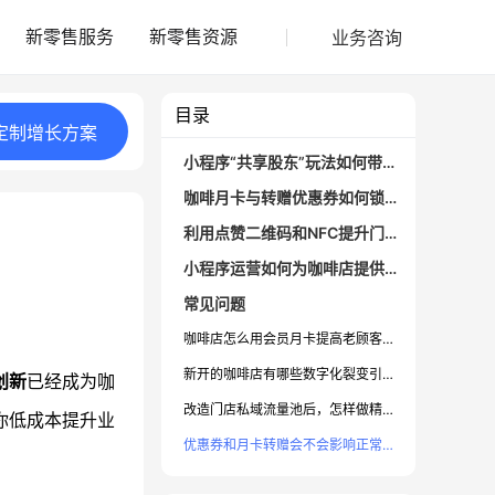
业务咨询
新零售服务
新零售资源
目录
定制
增长
方案
小程序“共享股东”玩法如何带来顾客自传播？
咖啡月卡与转赠优惠券如何锁定未来消费？
利用点赞二维码和NFC提升门店体验及私域活跃
小程序运营如何为咖啡店提供持续引流和数据支持？
常见问题
咖啡店怎么用会员月卡提高老顾客复购？
新开的咖啡店有哪些数字化裂变引流手段？
创新
已经成为咖
改造门店私域流量池后，怎样做精准营销？
你低成本提升业
优惠券和月卡转赠会不会影响正常盈利？