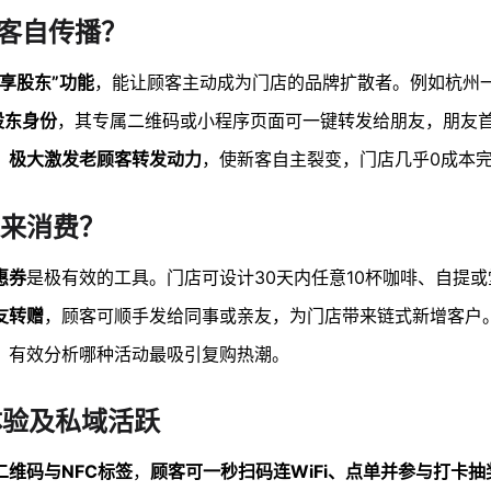
顾客自传播？
共享股东”功能
，能让顾客主动成为门店的品牌扩散者。例如杭州
股东身份
，其专属二维码或小程序页面可一键转发给朋友，朋友
，
极大激发老顾客转发动力
，使新客自主裂变，门店几乎0成本
来消费？
惠券
是极有效的工具。门店可设计30天内任意10杯咖啡、自提
友转赠
，顾客可顺手发给同事或亲友，为门店带来链式新增客户
，有效分析哪种活动最吸引复购热潮。
体验及私域活跃
二维码与NFC标签
，
顾客可一秒扫码连WiFi、点单并参与打卡抽