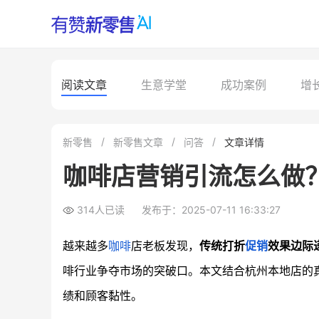
阅读文章
生意学堂
成功案例
增
新零售
新零售文章
问答
文章详情
咖啡店营销引流怎么做
314人已读
发布于：2025-07-11 16:33:27
越来越多
咖啡
店老板发现，
传统打折
促销
效果边际
啡行业争夺市场的突破口。本文结合杭州本地店的
绩和顾客黏性。