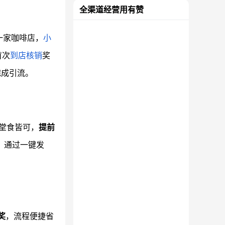
全渠道经营用有赞
一家咖啡店，
小
首次
到店核销
奖
完成引流。
或堂食皆可，
提前
。通过一键发
奖
，流程便捷省