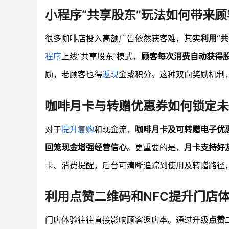
小程序“共享股东”玩法如何带来
很多咖啡店投入高额广告依然获客难，其实
利用“
程序
上线“共享股东”模式，
顾客每次消费自动获得
励，老顾客也得
返现
金或积分。这种双向奖励机制
咖啡月卡与转赠优惠券如何锁定未
对于
提升复购
和现金流，
咖啡月卡及可转赠电子优
回笼现金增强经营信心
。更重要的是，
月卡支持好
卡、消费提醒，后台可清晰追踪到使用及转赠路径
利用点赞二维码和NFC提升门店
门店体验往往直接影响顾客返店率。通过升级
点赞