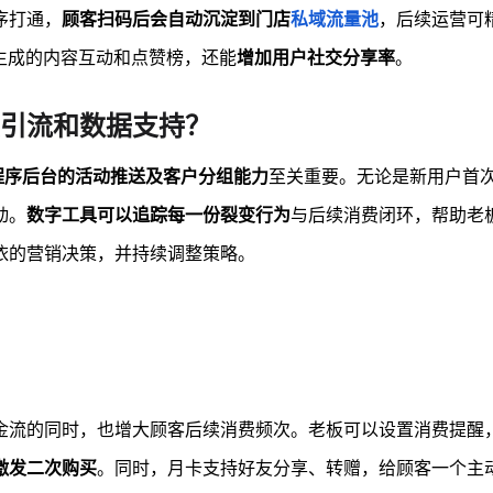
序打通，
顾客扫码后会自动沉淀到门店
私域流量池
，后续运营可
生成的内容互动和点赞榜，还能
增加用户社交分享率
。
引流和数据支持？
程序后台的活动推送及客户分组能力
至关重要。无论是新用户首
动。
数字工具可以追踪每一份裂变行为
与后续消费闭环，帮助老
依的营销决策，并持续调整策略。
金流的同时，也增大顾客后续消费频次。老板可以设置消费提醒
激发二次购买
。同时，月卡支持好友分享、转赠，给顾客一个主