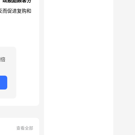
，
既鼓励顾客分
反而促进复购和
翻倍
查看全部