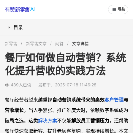
导航
目录
自动营销系统能解决餐厅哪些痛点？
新零售
新零售文章
问答
文章详情
如何用系统高效获取新客户？
餐厅如何做自动营销？系统
老顾客如何用自动化手段激活？
化提升营收的实践方法
餐厅自动营销系统有哪些关键功能？
常见问题
489人已读
发布于：2025-07-18 11:46:28
自动营销会不会让顾客反感或者流失？
新开业餐厅没粉丝，自动营销起作用吗？
餐厅经营者越来越重视
自动营销系统带来的高效
客户管理
与
自动化活动会不会增加老板管理难度？
营收增长
。当人手紧张、推广难度大时，依赖数字系统成为
自动营销系统投资会不会很贵？
破局之选。这类
解决方案
不仅能
解放员工营销压力
，还帮助
餐厅快速获取新客、提升老顾客复购，实现持续增长。本文