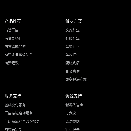
产品推荐
解决方案
有赞门店
文旅行业
有赞CRM
鞋服行业
有赞智能导购
母婴行业
有赞企业微信助手
美妆行业
有赞连锁
蛋糕烘焙
百货商场
更多解决方案
服务支持
资源支持
基础交付服务
新零售智库
门店私域启动服务
专家说
门店私域经营咨询服务
成功案例
有赞云定制
行业报告