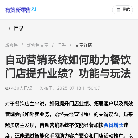
导航
目录
自动营销系统能如何快速拓展餐饮客户？
新零售
新零售文章
问答
文章详情
怎么用系统高效激活老客户、提高复购？
自动营销系统如何助力餐饮
如何通过自动化实现客户裂变与粉丝增长？
门店提升业绩？功能与玩法
外卖自营如何借助系统降低平台抽成？
智能化活动推广与新品上新有哪些玩法？
430人已读
发布于：2025-07-18 11:50:07
常见问题
自动营销系统会增加门店管理负担吗？
对于餐饮店主来说，
如何提升门店业绩、拓展客户以及高效
如何衡量自动营销系统带来的业绩提升？
管理会员和外卖业务
，始终是经营过程中的关键议题。越来
系统分销和分享分红玩法是否适合所有类型门店？
越多店主发现，
自动营销系统不仅能显著加快
会员增长
速
自动营销系统对新品推广的价值体现在哪里？
度，还能通过智能化手段助力客户裂变和门店活动推广
。以