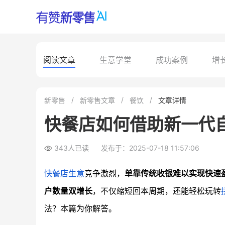
阅读文章
生意学堂
成功案例
增
新零售
新零售文章
餐饮
文章详情
快餐店如何借助新一代
343人已读
发布于：2025-07-18 11:57:06
快餐店生意
竞争激烈，
单靠传统收银难以实现快速
户数量双增长
，不仅缩短回本周期，还能轻松玩转
法？本篇为你解答。