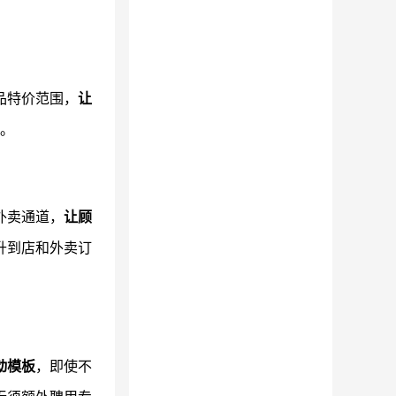
品特价范围，
让
。
外卖通道，
让顾
升到店和外卖订
动模板
，即使不