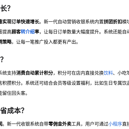
长？
难实现订单快速增长
。新一代自动营销收银系统内置
拼团折扣
模
著提高
顾客
转介绍
率
，让每日订单数量大幅度提升。系统还能自
销策略
，让每一笔推广投入都更有产出。
？
系统支持
消费自动累计积分
，积分可在店内直接兑换
饮料
、小吃
店积攒积分。系统还可结合会员等级设置福利，比如生日专属饮
能留住回头客。
省成本？
润
。新一代收银系统自带
零佣金外卖
工具，用户可通过
小程序
直