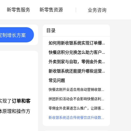
业务咨询
新零售服务
新零售资源
目录
定制
增长
方案
如何用新收银系统实现订单爆发增长？
快餐店积分兑换怎么助力客户留存？
外卖到家与自取，零佣金外卖如何省成本？
新收银系统还能提升哪些运营效率？
常见问题
快餐店刚开业适合用自动营销收银系统吗？
拼团折扣活动会不会影响快餐店利润？
实现了
订单和客
零佣金外卖渠道怎么推广，让顾客愿意下单？
体原理和操作方
新收银系统适合传统餐饮店升级数字化吗？