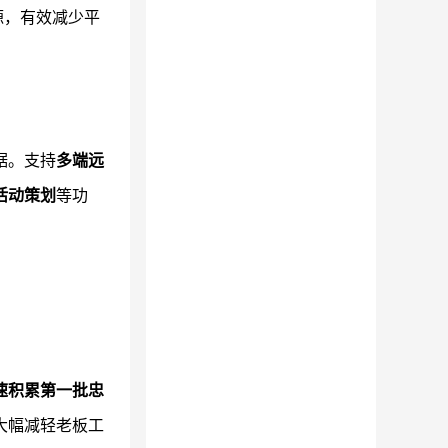
源，有效减少平
据。支持
多端远
活动策划
等功
速积累第一批忠
大幅减轻老板工