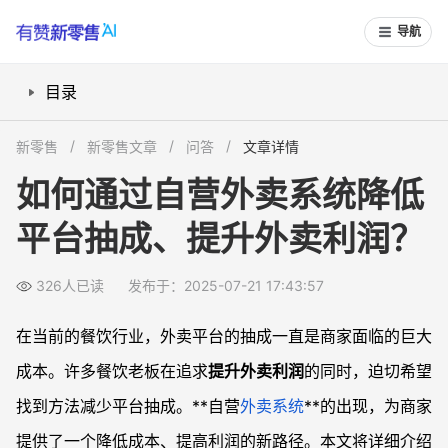
导航
目录
什么是自营外卖系统？
新零售
新零售文章
问答
文章详情
自营外卖系统如何帮助商家减少平台抽成？
如何通过自营外卖系统降低
自营外卖系统的主要功能与优势
平台抽成、提升外卖利润？
案例分享：肯德基与麦当劳的成功实践
常见问题
326人已读
发布于：2025-07-21 17:43:57
常见问题
### 1. 自营外卖系统如何减少平台抽成？
在当前的餐饮行业，外卖平台的抽成一直是商家面临的巨大
### 2. 自营外卖系统的配送如何管理？
成本。许多餐饮老板在追求
提升外卖利润
的同时，迫切希望
### 3. 如何通过自营外卖系统避免低客单价亏损？
找到方法减少平台抽成。**自营
外卖系统
**的出现，为商家
### 4. 如何实现线上点单功能？
提供了一个降低成本、提高利润的新路径。本文将详细介绍