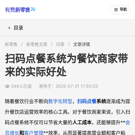
导航
目录
扫码点餐系统如何降低人工成本？
新零售
新零售文章
问答
文章详情
扫码点餐系统如何帮助商家获取客户信息？
扫码点餐系统为餐饮商家带
如何通过扫码点餐提高餐厅的营销效果？
来的实际好处
扫码点餐如何帮助餐厅管理老客户？
扫码点餐系统如何推动餐厅的长期发展？
349人已读
发布于：2025-07-21 17:50:23
常见问题
扫码点餐系统能帮我省多少钱？
随着餐饮行业不断向
数字化转型
，
扫码点餐
系统
逐渐成为提
如何提高扫码点餐系统的会员转化率？
升餐饮店运营效率的核心工具。对于餐饮商家来说，引入扫
扫码点餐系统的营销效果如何评估？
码点餐系统不仅可以节省大量的
人工成本
，还能够提升**
会
如何利用扫码点餐系统留住老客户？
员增长
和
客户管理
**效率，从而显著提高营业额和客户粘