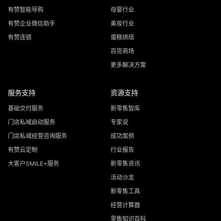
有赞智能导购
母婴行业
有赞企业微信助手
美妆行业
有赞连锁
蛋糕烘焙
百货商场
更多解决方案
服务支持
资源支持
基础交付服务
新零售智库
门店私域启动服务
专家说
门店私域经营咨询服务
成功案例
有赞云定制
行业报告
大客户SMILE+服务
新零售资讯
活动沙龙
新零售工具
经营计算器
零售知识百科