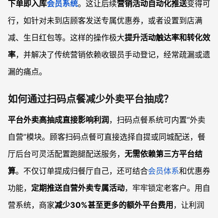
下单即入库
会员系统
。这让后续
营销活动自动化推送
变得可
行，如针对未到店顾客发送专属优惠券，或者设置到店满
减、生日红包等。这样的操作极大
提升活动触达率和转化效
率
，并解决了传统营销依赖收银员手动登记，经常疏漏或遗
漏的痛点。
如何通过扫码点餐减少外卖平台抽成？
平台外卖高抽成直接影响利润
，扫码点餐系统可内置“外卖
自营”模块。顾客扫码点餐可直接选择自提或同城配送，餐
厅后台可灵活配置跑腿配送服务，
无需依赖第三方平台结
算
。不仅订单提成归餐厅自己，还可结合
会员体系
和优惠券
功能，
定期推送自营外卖专属活动
，牢牢锁定老客户。用自
营系统，商家
减少30%甚至更多的额外平台费用
，让利润