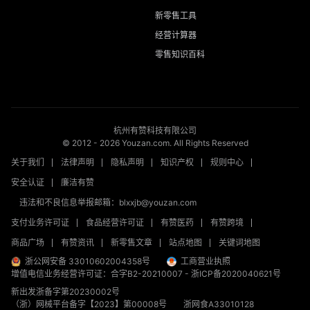
新零售工具
经营计算器
零售知识百科
杭州有赞科技有限公司
© 2012 -
2026
Youzan.com. All Rights Reserved
关于我们
法律声明
隐私声明
知识产权
规则中心
安全认证
廉洁有赞
违法和不良信息举报邮箱：blxxjb@youzan.com
支付业务许可证
食品经营许可证
有赞医药
有赞跨境
商品广场
有赞资讯
新零售文章
站点地图
关键词地图
浙公网安备 33010602004358号
工商营业执照
增值电信业务经营许可证：合字B2-20210007
-
浙ICP备2020040621号
新出发浙备字第20230002号
（浙）网械平台备字【2023】第00008号
浙网食A33010128