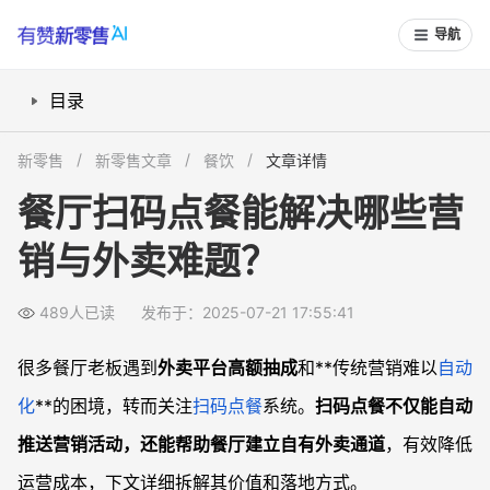
导航
目录
如何通过扫码点餐实现自动营销？
新零售
新零售文章
餐饮
文章详情
如何通过扫码点餐减少外卖平台抽成？
餐厅扫码点餐能解决哪些营
扫码点餐能如何助力客户增长和分享裂变？
销与外卖难题？
餐厅如何用扫码点餐推动精准会员运营？
常见问题
489人已读
发布于：2025-07-21 17:55:41
扫码点餐系统能完全替代外卖平台吗？
扫码点餐会员管理安全吗？
很多餐厅老板遇到
外卖平台高额抽成
和**传统营销难以
自动
如何用扫码点餐系统做客户裂变和活动推广？
化
**的困境，转而关注
扫码点餐
系统。
扫码点餐不仅能自动
餐厅用扫码点餐做自营外卖配送难吗？
推送营销活动，还能帮助餐厅建立自有外卖通道
，有效降低
运营成本，下文详细拆解其价值和落地方式。