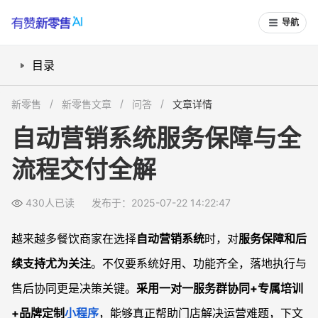
导航
目录
自动营销系统交付全流程如何保障？
新零售
新零售文章
问答
文章详情
售后服务怎样做到无缝与高效？
自动营销系统服务保障与全
实际落地效果能否量化和调整？
流程交付全解
品牌定制和员工上手有哪些细致服务？
外卖功能与本地配送怎样实现无佣衔接？
430人已读
发布于：2025-07-22 14:22:47
常见问题
自动营销系统“售后服务”主要包括哪些内容？
越来越多餐饮商家在选择
自动营销系统
时，对
服务保障和后
一对一服务群的作用具体表现在哪些方面？
续支持尤为关注
。不仅要系统好用、功能齐全，落地执行与
菜品上传和基础信息配置难不难？支持哪些帮助？
售后协同更是决策关键。
采用一对一服务群协同+专属培训
如何保障新员工能快速上手营销系统操作？
+品牌定制
小程序
，能够真正帮助门店解决运营难题，下文