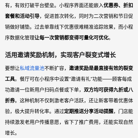
有，有效打破平台壁垒。小程序界面还能嵌入
优惠券、折扣
套餐和活动引导
，促进首次转化，同时为二次营销和节日促
销做好铺垫。过去单靠线下优惠很难精准追踪效果，而小程
序数据化管理
让每一次营销都变得可量化可优化
。
活用邀请奖励机制，实现客户裂变式增长
要想让
私域流量池
不断扩容，
邀请奖励是最直接有效的裂变
工具
。餐厅可在小程序中设置“邀请有礼”功能——顾客每成
功邀请一位新用户扫码点餐或下单，
双方均可获得九折或八
折券
。这种机制不仅刺激老客户活跃，还让新客带着优惠体
验，极大提升转化率。通过
定期推送分享活动提醒
，门店能
持续激发老用户传播意愿，省下了推广费用，还能实现自然
增长。