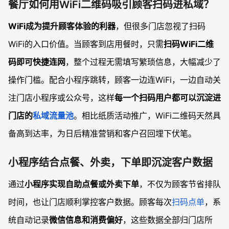
餐厅如何用WiFi二维码吸引顾客扫码进私域？
WiFi成为提升顾客体验的利器
，但很多门店忽视了扫码
WiFi的入口价值。当顾客到店用餐时，只需
扫码WiFi二维
码即可快捷连网
，整个过程无需填写繁琐信息，大幅减少了
操作门槛。配合小程序跳转，顾客一边连WiFi，一边自动关
注门店小程序或公众号，这样
每一个扫码用户都可以沉淀进
门店的
私域流量池
。相比纸质活动推广，WiFi二维码天然具
备高到达率，为日后精准营销和客户召回埋下伏笔。
小程序结合点餐、外卖，下单即沉淀客户数据
通过
小程序实现自助点餐或外卖下单
，不仅为顾客节省排队
时间，也让门店顺利掌控客户数据。顾客每次
扫码点单
，系
统自动记录
微信信息和消费偏好
，这些数据全部归门店所