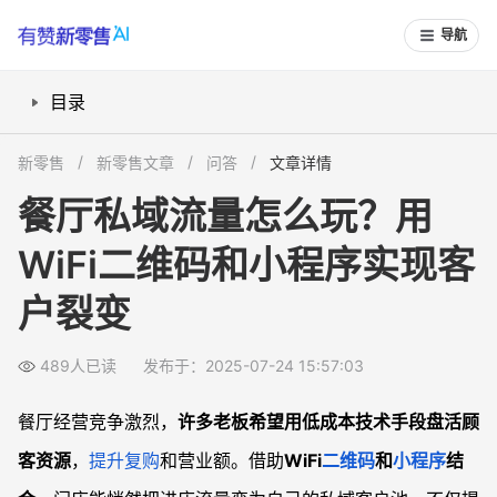
导航
目录
餐厅如何用WiFi二维码吸引顾客扫码进私域？
新零售
新零售文章
问答
文章详情
小程序结合点餐、外卖，下单即沉淀客户数据
餐厅私域流量怎么玩？用
活用邀请奖励机制，实现客户裂变式增长
WiFi二维码和小程序实现客
营销活动与客户唤醒，盘活外卖与堂食老用户
常见问题
户裂变
WiFi二维码怎么保证顾客扫码连网体验顺畅？
如何设计邀请奖励活动，防刷风险高吗？
489人已读
发布于：2025-07-24 15:57:03
客户沉淀进小程序私域后，怎么持续激活和转化？
餐厅经营竞争激烈，
许多老板希望用低成本技术手段盘活顾
利用小程序外卖功能，有哪些可以提升外卖复购的小技巧？
客资源
，
提升复购
和营业额。借助
WiFi
二维码
和
小程序
结