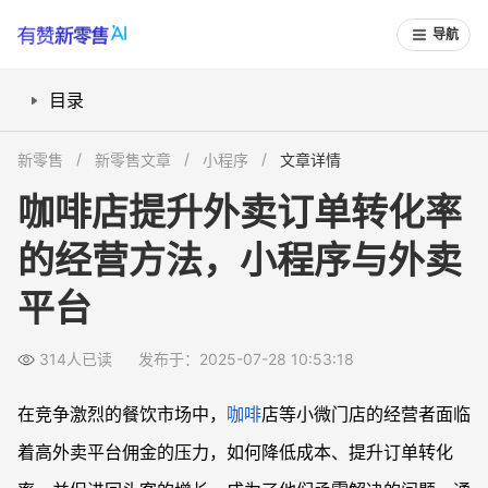
导航
目录
核心思路：通过小程序实现流量转化与回头客增长
新零售
新零售文章
小程序
文章详情
优化外卖平台订单转化
咖啡店提升外卖订单转化率
降低平台佣金，提升盈利空间
的经营方法，小程序与外卖
提升复购率与会员留存
提高客户回头率
平台
提供便捷的下单体验
案例分析：20平米咖啡店的成功转型
314人已读
发布于：2025-07-28 10:53:18
总结
在竞争激烈的餐饮市场中，
咖啡
店等小微门店的经营者面临
着高外卖平台佣金的压力，如何降低成本、提升订单转化