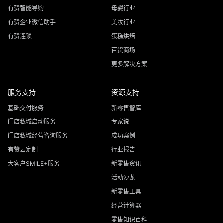
有赞智能导购
母婴行业
有赞企业微信助手
美妆行业
有赞连锁
蛋糕烘焙
百货商场
更多解决方案
服务支持
资源支持
基础交付服务
新零售智库
门店私域启动服务
专家说
门店私域经营咨询服务
成功案例
有赞云定制
行业报告
大客户SMILE+服务
新零售资讯
活动沙龙
新零售工具
经营计算器
零售知识百科