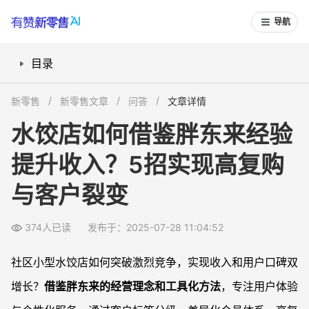
导航
目录
学习胖东来经验，小餐饮也能高盈利吗？
新零售
新零售文章
问答
文章详情
如何用消费者标签，提升经营决策的精准度？
水饺店如何借鉴胖东来经验
怎样设计会员营销和优惠券活动，真正刺激复购？
提升收入？5招实现高复购
高复购产品与新品套餐如何组合，带动营业额？
小程序运营如何帮助社区餐饮店提升竞争力？
与客户裂变
常见问题
社区水饺店适合用哪些用户标签提升营销？
374人已读
发布于：2025-07-28 11:04:52
怎么设计高性价比套餐避免陷入价格战？
社区小型水饺店如何突破激烈竞争，实现收入和用户口碑双
数字化会员系统如何帮小店提升客户裂变和留存？
增长？
借鉴胖东来的经营理念和工具化方法
，专注用户体验
门店刚开业，怎么用胖东来经验吸引第一波客户？