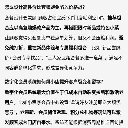
怎么设计高性价比套餐避免陷入价格战？
套餐设计要兼顾“顾客占便宜感”和“门店毛利空间”。
推荐组
合应以高复购爆款产品为主，再搭配限时新品或特色小菜
，
让顾客觉得买套餐比单独点单划算，但又不会压缩利润。
避
免纯打折，重在新品体验与专属福利组合
，比如“新品尝鲜
价+会员专享饮品”、“三人家庭组合餐多送一道菜”，满足不
同客群多样化需求，形成差异化竞争力。
数字化会员系统如何帮小店提升客户裂变和留存？
数字化会员系统最大价值在于低成本自动裂变拉新和激活老
用户
。比如小程序会员中心设置“邀请好友注册即送大额优
惠券”，
老带新、会员储值返现、积分兑礼物等玩法可以激
发顾客成为门店自来水
。系统还能根据消费周期推送回访提