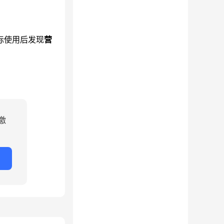
际使用后发现
营
激