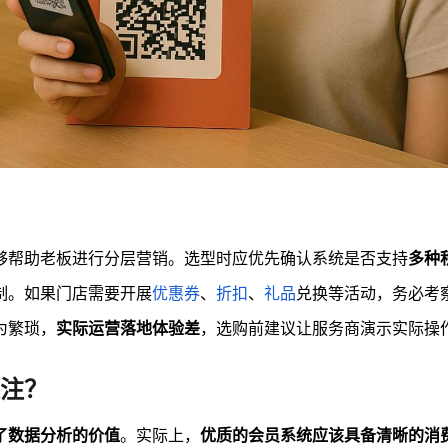
够帮助老板进行分层营销。选型时应优先确认系统是否支持
多种
制。如果门店需要开展
优惠券
、
折扣
、
礼品
兑换等活动，务必考
为繁琐，
实际运营落地体验差
，选购前建议让服务商演示实际操
注？
了数据分析的价值
。实际上，
优质的会员系统应该具备清晰的消