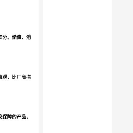
积分、储值、消
。
直观
，比厂商描
议保障的产品
，