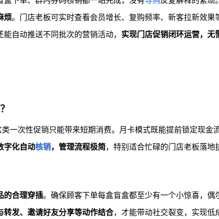
盲盒下单、群内券码核销都一站完成，没有
导购
反复解释的繁琐
麻烦
。门店老板可实时查看会员增长、复购频率、新客拉新效果
还能自动推送不同批次的营销活动，
实现门店促销闭环运营，无
？
”这类一次性促销只能带来短期消费。月卡模式既能提前锁定现金
数字化自动
核销
，管理流程极简
，特别适合忙碌的门店老板落地
品的合理穿插
。确保顾客下单每盒盲盒都至少有一个小惊喜，偶
与转发、邀请好友分享等动作结合
，才能带动社交裂变，实现低