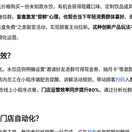
较低价格购买一份未知款水饺，有机会获得隐藏口味、定制饮品或
微信群。
盲盒激发“尝鲜”心理，也契合当下年轻消费群体喜好
。
盲盒免费”之类裂变活动，实现顾客主动拉新。
这种创新产品玩法
细化运营。
效？
。水饺店则明确设置“邀请好友进群可得现金券、抽月卡”等激
店内员工在小程序端配合提醒、讲解活动规则，带动顾客
扫码
入
结合线上小程序点餐，
门店运营效率同步提升80%
。通过分析社群
。
门店自动化？