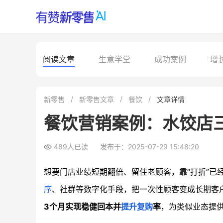
阅读文章
生意学堂
成功案例
增
新零售
新零售文章
餐饮
文章详情
餐饮营销案例：水饺店
489人已读
发布于：2025-07-29 15:48:20
想要门店业绩短期翻倍、留住老顾客，靠“打折”已
序
、社群等数字化手段，把一次性顾客变成长期客
3个月实现稳健回本并
提升复购
率
，为类似业态提