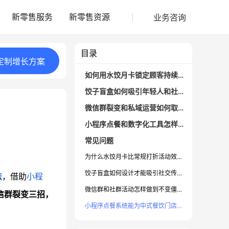
业务咨询
新零售服务
新零售资源
目录
定制
增长
方案
如何用水饺月卡锁定顾客持续消费？
饺子盲盒如何吸引年轻人和社交传播？
微信群裂变和私域运营如何取得实效？
小程序点餐和数字化工具怎样助力门店自动化？
常见问题
为什么水饺月卡比常规打折活动效果更好？
饺子盲盒如何设计才能吸引社交传播？
法
，借助
小程
微信群和社群活动怎样做到不变僵尸？
信群裂变三招，
小程序点餐系统能为中式餐饮门店带来哪些具体好处？