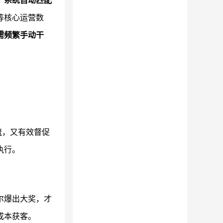
。
系统自动匹配
等核心运营数
需频繁手动干
流，又有效督促
执行。
尔爆出大奖，才
成本获客。