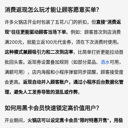
消费返现怎么玩才能让顾客愿意买单？
许多火锅店开业时包装了五花八门的折扣，但
直接“消费返
现”往往更能驱动顾客当场下单
。例如：顾客首次到店消费
满200元，就能立返100元代金券，须在下次消费时使用。
这种模式兼顾吸引力和二次到店率
，比简单打折更能拉动首
批回头客。返现券设置叠加规则（如部分菜品、
酒水
可用，
满额可用），店内海报和小程序弹窗同步提醒，顾客接受度
会更高。
返现自动并入顾客账户，通过小程序后台数据化管
理，避免人工发券导致的混乱或作弊
。
如何用黑卡会员快速锁定高价值用户？
开业期间，
火锅店可以设定黑卡会员“限时特惠开售”，用极