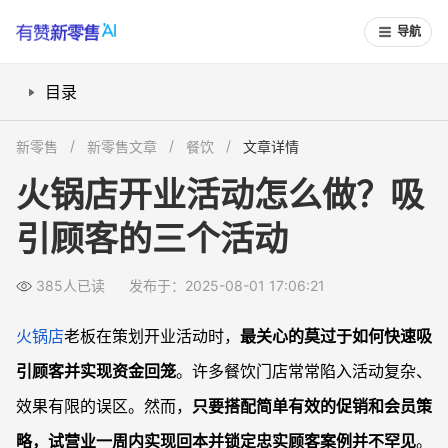
导航
目录
消费返现怎么玩才能让顾客愿意买单？
新零售
新零售文章
餐饮
文章详情
如何用黑卡会员快速锁定高价值用户？
火锅店开业活动怎么做？吸
小程序如何助力活动裂变和私域流量沉淀？
引顾客的三个活动
开业活动如何提升顾客复购率？
如何做好后台自动化，实现高效活动管理？
385人已读
发布于：2025-08-01 17:06:21
常见问题
火锅店开业活动用消费返现会不会影响利润？
火锅店
老板在策划开业活动时，
最关心的莫过于如何快速吸
开业活动必须用小程序吗？传统操作可行吗？
引顾客并实现资金回笼
。许多餐饮门店常常陷入活动复杂、
黑卡会员模式只适合大店吗？中小火锅店能做吗？
效果有限的误区。然而，
只要搭配简单有效的促销和会员策
开业活动结束后如何维持顾客活跃度？
略，试营业一周内实现回本并锁定忠实顾客案例并不罕见
。