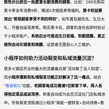
致性价比抓住一批愿意长期消费的顾客
。比如：299元购买
黑卡享全年消费9折、赠送5次锅底券等福利。
黑卡权益要
突出“常规顾客享受不到的特权”
，如专属包厢优先、生日大
礼、可叠加返现券等。购买黑卡后，顾客的身份会即时标记
于小程序账户，
系统后台可推送生日祝福、到期提醒，真正
做到自动化锁客和唤醒
，运营者无需担心人工维护。
小程序如何助力活动裂变和私域流量沉淀？
很多火锅店开业时最大的流量痛点是“活动做了没人知道”，
而
小程序邀新和私域裂变功能正好解决了这一痛点
。结合
“
邀请有礼
”功能，
老顾客每成功邀请1位新客下单，两人各
得指定菜品或返现券
，新客自动成为会员沉淀在门店私域池
中。所有裂变流程通过小程序“海报一键转发+自动领券+数