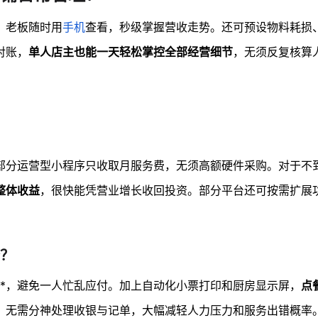
，老板随时用
手机
查看，秒级掌握营收走势。还可预设物料耗损
对账，
单人店主也能一天轻松掌控全部经营细节
，无须反复核算
部分运营型小程序只收取月服务费，无须高额硬件采购。对于不
整体收益
，很快能凭营业增长收回投资。部分平台还可按需扩展
？
**，避免一人忙乱应付。加上自动化小票打印和厨房显示屏，
点
，无需分神处理收银与记单，大幅减轻人力压力和服务出错概率