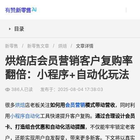
目录
会员营销为什么能提升烘焙店营收？
新零售
新零售文章
烘焙
文章详情
怎样通过小程序让会员自动化流转？
烘焙店会员营销客户复购率
如何设计会员卡与优惠玩法让用户持续复购？
翻倍：小程序+自动化玩法
小程序带来哪些不可替代的自动裂变和推广手段？
如何借鉴异业案例持续优化门店会员体系？
386人已读
发布于：2025-08-04 17:38:03
常见问题
会员营销模式适合所有类型的小餐饮门店吗？
很多
烘焙
店老板关注
如何用
会员营销
模式带动营收
，同时利
小程序会员系统和传统会员卡有何本质区别？
用
小程序
自动化
工具快速提升客户复购。
通过合理设计会员
如何快速提升会员卡转化率和活跃度？
卡、打造组合优惠和自动化活动提醒
，不仅能牢牢锁定老客
借助小程序实现用户裂变推广有哪些技巧？
户，还能实现用户自发裂变，带来更多新客。下文将以真实