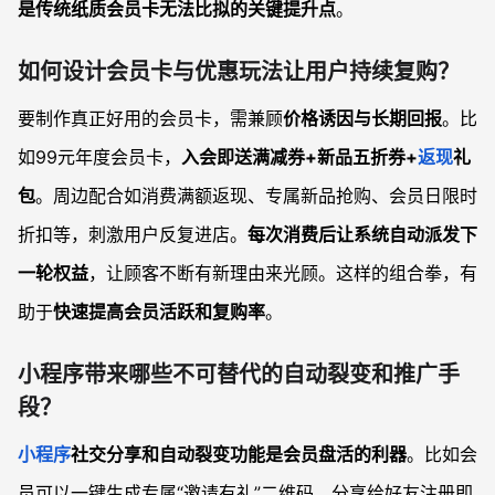
是传统纸质会员卡无法比拟的关键提升点
。
如何设计会员卡与优惠玩法让用户持续复购？
要制作真正好用的会员卡，需兼顾
价格诱因与长期回报
。比
如99元年度会员卡，
入会即送满减券+新品五折券+
返现
礼
包
。周边配合如消费满额返现、专属新品抢购、会员日限时
折扣等，刺激用户反复进店。
每次消费后让系统自动派发下
一轮权益
，让顾客不断有新理由来光顾。这样的组合拳，有
助于
快速提高会员活跃和复购率
。
小程序带来哪些不可替代的自动裂变和推广手
段？
小程序
社交分享和自动裂变功能是会员盘活的利器
。比如会
员可以一键生成专属“邀请有礼”二维码，分享给好友注册即