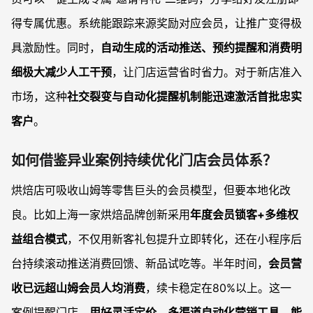
得专属优惠。系统能跟踪来源奖励对应会员，让推广变得极
具激励性。同时，
自动生成的活动推送、预约提醒和消费明
细极大减少人工干预
，让门店运营省时省力。对于新店准入
市场，这种
社交裂变与自动化提醒机制能迅速激活首批忠实
客户
。
如何借鉴异业案例持续优化门店会员体系？
烘焙店可吸收山姆等零售巨头的会员模型，但要本地化改
良。比如上海一家烘焙品牌创新采用
年度会员锁客+多维权
益组合模式
，不仅用新客礼包提升立即转化，还在小程序后
台持续滚动推送消费回馈、新品试吃等。半年时间，
会员营
收已远超山姆会员人均消费
，续卡稳定在80%以上。这一
案例提醒门店，
用好灵活定价、多渠道自动化营销工具，能