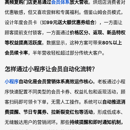
高频复购门店更易通过
会员体系
放大营收
。烘焙店消费者对
优惠敏感，但又喜欢尝鲜和专属福利。借鉴山姆会员模式，
设计年度会员卡（如
99元送大额优惠券组合
），一方面让
顾客提前支付锁客，一方面通过
价格区分、返现、新品特权
等权益提高活跃度
。数据显示，这种方案可带来
80%以上
会员续卡率
，半年营收轻松超过部分传统大客户。
怎样通过小程序让会员自动化流转？
小程序
自动化是会员营销体系高效运作核心
。老板通过小程
序快速配置不同类型的会员卡券、权益礼包和返现活动，顾
客扫码即可领卡下单，无需人工操作。系统可以
自动推送消
费提醒、节日专属券、拉新裂变红包等活动
，形成低成本、
无缝触达用户的营销闭环。那些
持续提醒和即时通知机制，