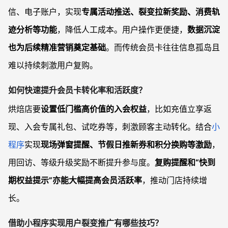
信、电子账户，实现
专属活动推送、裂变拉新奖励、消费轨
迹分析等功能
，降低人工成本。用户操作更便捷，
数据沉淀
也为后续精准营销奠定基础
。而传统会员卡往往信息孤岛且
难以持续刺激用户复购。
如何快速提升会员卡转化率和活跃度？
烘焙店要
设置低门槛高价值的入会权益
，比如充值立享返
现、入会专属礼包、试吃券等，刺激顾客主动转化。结合
小
程序
实现
现场弹窗提醒、节假日推新券和积分换购等激励
，
用回访、等级升级奖励不断提升参与度。
复购提醒和“快到
期权益提示”亦能大幅提高会员活跃率
，推动门店持续增
长。
借助小程序实现用户裂变推广有哪些技巧？