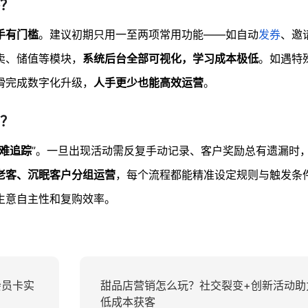
？
手有门槛
。建议初期只用一至两项常用功能——如自动
发券
、邀
卖、储值等模块，
系统后台全部可视化，学习成本极低
。如遇特
滑完成数字化升级，
人手更少也能高效运营
。
？
难追踪
”。一旦出现活动需反复手动记录、客户奖励总有遗漏时
老客、沉眠客户分组运营
，每个流程都能精准设定规则与触发条
生意自主性和复购效率。
会员卡实
甜品店营销怎么玩？社交裂变+创新活动助
低成本获客