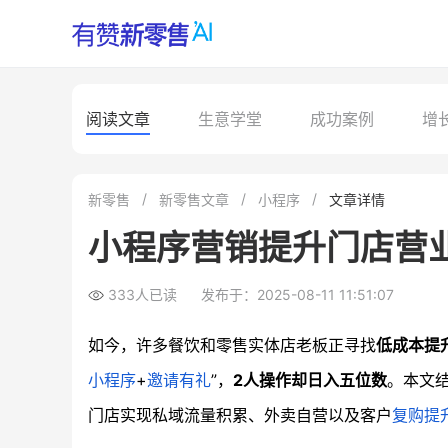
阅读文章
生意学堂
成功案例
增
新零售
新零售文章
小程序
文章详情
小程序营销提升门店营
333人已读
发布于：2025-08-11 11:51:07
如今，许多餐饮和零售实体店老板正寻找
低成本提
小程序
+
邀请有礼
”，
2人操作却日入五位数
。本文
门店实现私域流量积累、外卖自营以及客户
复购提