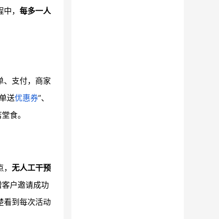
程中，
每多一人
单、支付，商家
单送
优惠券
”、
店堂食。
点，
无人工干预
增客户邀请成功
楚看到每次活动