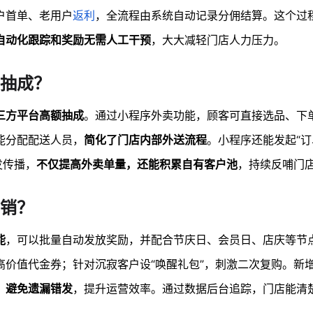
户首单、老用户
返利
，全流程由系统自动记录分佣结算。这个过
自动化跟踪和奖励无需人工干预
，大大减轻门店人力压力。
抽成？
三方平台高额抽成
。通过小程序外卖功能，顾客可直接选品、下
能分配配送人员，
简化了门店内部外送流程
。小程序还能发起“订
发传播，
不仅提高外卖单量，还能积累自有客户池
，持续反哺门
销？
能
，可以批量自动发放奖励，并配合节庆日、会员日、店庆等节
高价值代金券；针对沉寂客户设“唤醒礼包”，刺激二次复购。新
，避免遗漏错发
，提升运营效率。通过数据后台追踪，门店能清