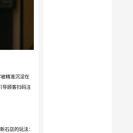
客被精准沉淀在
引导顾客扫码注
。
新石店的玩法：