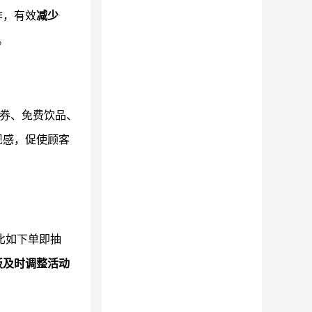
作，有效
减少
。
惠券、免费饮品、
现感，促使顾客
比如下单即抽
板及时调整活动