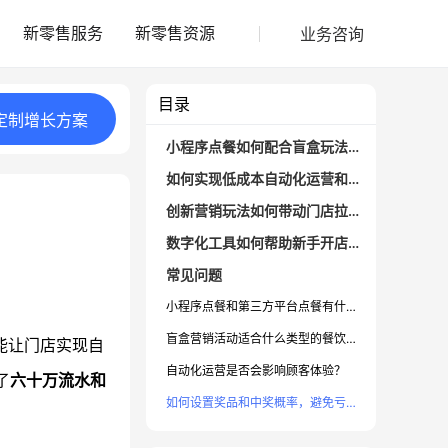
业务咨询
新零售服务
新零售资源
目录
定制
增长
方案
小程序点餐如何配合盲盒玩法吸引顾客？
如何实现低成本自动化运营和自传播？
创新营销玩法如何带动门店拉新与复购？
？
数字化工具如何帮助新手开店快速积粉？
常见问题
小程序点餐和第三方平台点餐有什么区别？
盲盒营销活动适合什么类型的餐饮门店？
能让门店实现自
自动化运营是否会影响顾客体验？
了
六十万流水和
如何设置奖品和中奖概率，避免亏损？