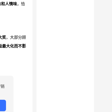
味和人情味
，恰
大奖
，大部分顾
益最大化而不影
营销