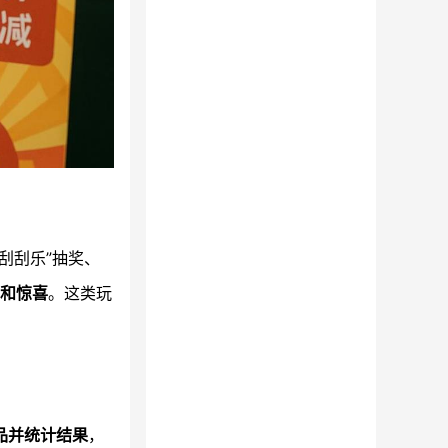
刮刮乐”抽奖、
和惊喜
。这类玩
品并统计结果
，