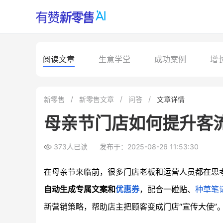
阅读文章
生意学堂
成功案例
增
新零售
新零售文章
问答
文章详情
母亲节门店如何提升客流
373人已读
发布于：2025-08-26 11:53:30
在母亲节来临前，很多门店老板和运营人员都在思
自动生成专属文案和
优惠券
，配合一碰贴、
种草笔
新营销策略，帮助店主把顾客变成门店“宣传大使”