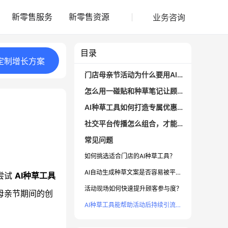
业务咨询
新零售服务
新零售资源
目录
定制
增长
方案
门店母亲节活动为什么要用AI种草？
怎么用一碰贴和种草笔记让顾客主动宣传？
AI种草工具如何打造专属优惠券玩法？
社交平台传播怎么组合，才能提升门店曝光？
常见问题
如何挑选适合门店的AI种草工具？
AI自动生成种草文案是否容易被平台判定为广告？
尝试
AI种草工具
活动现场如何快速提升顾客参与度？
母亲节期间的创
AI种草工具能帮助活动后持续引流吗？