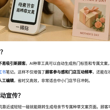
草？
不易吸引新顾客
。AI种草工具可以自动生成热门标签和专属文案
红书
笔记。这样不仅增强了
顾客参与感和门店互动频率
，还能在
人工编辑
，省时又高效，非常适合中小门店节日冲刺。
动宣传？
机靠近或轻轻一碰就能跳转生成母亲节专属种草文案页面。顾客