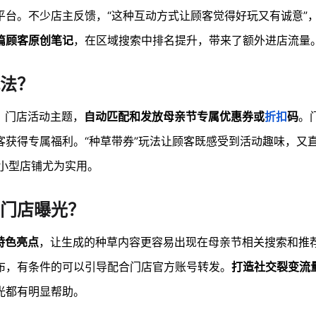
平台。不少店主反馈，“这种互动方式让顾客觉得好玩又有诚意”
篇顾客原创笔记
，在区域搜索中排名提升，带来了额外进店流量
玩法？
、门店活动主题，
自动匹配和发放母亲节专属优惠券或
折扣
码
。
客获得专属福利。“种草带券”玩法让顾客既感受到活动趣味，又
小型店铺尤为实用。
门店曝光？
特色亮点
，让生成的种草内容更容易出现在母亲节相关搜索和推
布，有条件的可以引导配合门店官方账号转发。
打造社交裂变流
光都有明显帮助。