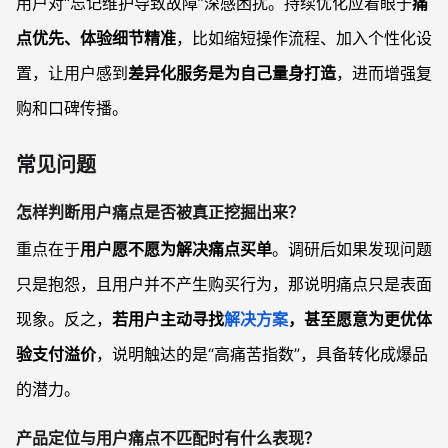
用户对“忘记维护导致故障”深感困扰。持续优化应着眼于
痛
点优先、体验细节精准
，比如缩短操作流程、加入个性化设
置，让用户感到
差异化服务是为自己量身打造
，进而增强复
购和口碑传播。
常见问题
怎样判断用户痛点是否被真正挖掘出来？
重点在于
用户愿不愿为解决痛点买单
。调研后如果发现问题
只是抱怨，且用户并不产生购买行为，那说明痛点只是表面
现象。反之，
若用户主动寻找
解决方案
，甚至愿意为更优体
验支付溢价
，说明触达的是“高痛苦指数”，具备转化成爆品
的潜力。
产品定位与用户痛点不匹配时有什么表现？