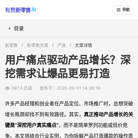
导航
目录
如何找到影响增长的用户痛点？
新零售
新零售文章
产品
文章详情
如何让产品定位真正匹配痛点？
用户痛点驱动产品增长？深
市场分析要怎么锁定核心需求？
挖需求让爆品更易打造
用户体验优化要从哪些维度下手？
常见问题
397人已读
发布于：2025-09-01 14:36:19
怎样判断用户痛点是否被真正挖掘出来？
产品定位与用户痛点不匹配时有什么表现？
许多产品经理和创业者在产品定位、市场推广时，总想突破
为什么竞争产品并不都是你的直接威胁？
增长瓶颈却找不到有效路径。其实，
真正推动产品增长的关
优化营销策略时如何用好用户痛点？
键是“深挖用户真实痛点”
，而不是简单罗列功能或低价竞
争。本文将结合行业实例，为你拆解产品打造爆款的操作思