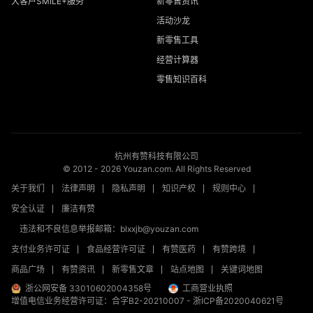
大客户SMILE+服务
新零售资讯
活动沙龙
新零售工具
经营计算器
零售知识百科
杭州有赞科技有限公司
© 2012 -
2026
Youzan.com. All Rights Reserved
关于我们
法律声明
隐私声明
知识产权
规则中心
安全认证
廉洁有赞
违法和不良信息举报邮箱：blxxjb@youzan.com
支付业务许可证
食品经营许可证
有赞医药
有赞跨境
商品广场
有赞资讯
新零售文章
站点地图
关键词地图
浙公网安备 33010602004358号
工商营业执照
增值电信业务经营许可证：合字B2-20210007
-
浙ICP备2020040621号