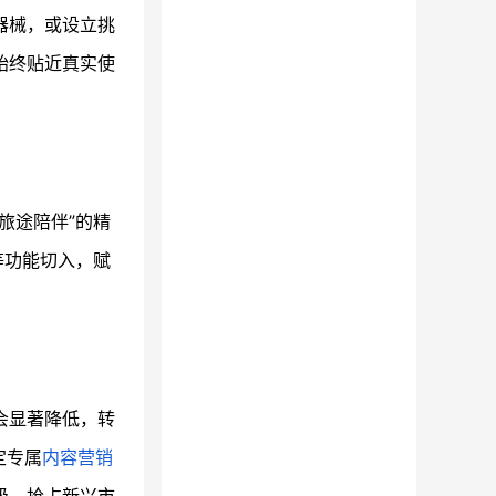
器械，或设立挑
始终贴近真实使
旅途陪伴”的精
等功能切入，赋
。
会显著降低，转
定专属
内容营销