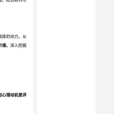
级、抢占新兴市
锻炼的动力，从
价值
。深入挖掘
和心理动机是评