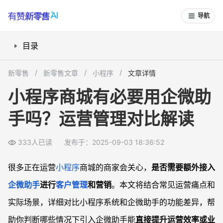
导航
目录
常见问题
新零售
新零售文章
小程序
文章详情
企微助手会不会让运营变复杂？
小程序商城有必要用企微助
小程序和企微助手两者可否同时使用？
手吗？运营管理对比解读
什么类型的门店或行业适合接入企微助手？
企微助手收费吗？怎么样购买和安装？
333人已读
发布于：2025-09-03 18:36:52
很多正在运营
小程序
商城的商家会关心，
是否需要额外接入
企微助手
进行
客户管理
和营销
。本文将结合常见运营痛点和
实际场景，详细对比小程序系统和企微助手的功能差异，帮
助你判断哪些情况下引入企微助手能
直接提升运营效率或业