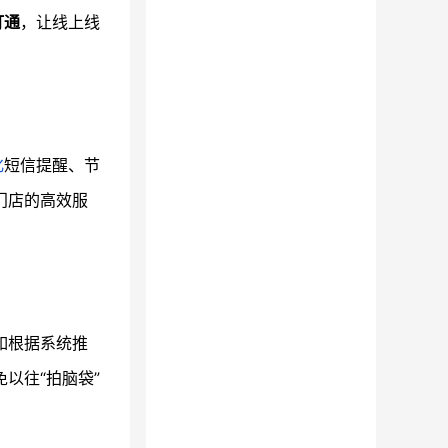
打通
，让线上线
化
短信提醒、节
门店的高效服
如根据系统推
以往“拍脑袋”