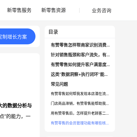
业务咨询
新零售服务
新零售资源
目录
定制
增长
方案
有赞零售怎样帮商家识别消费者痛点？
针对销售瓶颈和客户流失，有赞零售有哪些解决方案？
有赞零售如何提升客户满意度与转化率？
这类“数据洞察+执行闭环”能力有何实际价值？
常见问题
有赞零售如何帮我发现本店潜在流失用户？
门店商品滞销，有赞零售能帮助我定位原因吗？
大的数据分析与
用有赞零售后，怎样提升老顾客二次消费？
点”的能力，一
有赞零售的会员管理功能有哪些核心亮点？