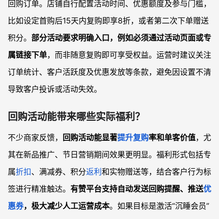
回购订单。店铺自行配置活动时间、优惠额度及参与门槛，
比如设定首购后15天内复购即享8折，或者第二次下单赠送
积分。
部分活动要求明确入口，例如必须通过活动页面或专
属链接下单
，而非随意复购即可享受权益。运营时建议关注
订单统计、客户活跃度及优惠发放等条款，避免因设置不清
导致客户投诉或活动失效。
回购活动能带来哪些实际福利？
不少商家反馈，
回购活动能显著
提升复购
率和单客价值
，尤
其在新品推广、节日营销期间效果更明显。福利形式包括专
属
折扣
、满减券、积分
返利
和实物赠送等，结合客户行为标
签进行精准触达。
有赞平台支持自动发送回购提醒、推送
优
惠券
，极大减少人工运营成本
。如果目标是激活“沉睡会员”