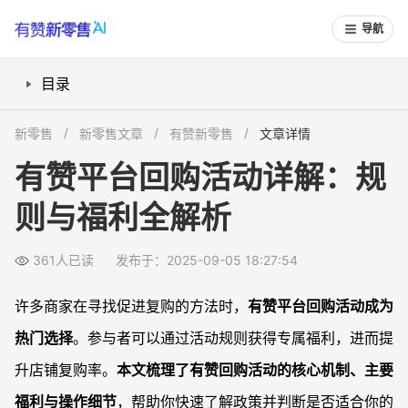
导航
目录
回购活动规则有哪些关键细节？
新零售
新零售文章
有赞新零售
文章详情
回购活动能带来哪些实际福利？
有赞平台回购活动详解：规
如何参与有赞回购活动，操作流程复杂吗？
则与福利全解析
有赞回购活动与其它电商平台有何不同？
常见问题
361人已读
发布于：2025-09-05 18:27:54
回购活动会对利润造成压力吗？
客户参与回购活动的入口如何设置更有效？
许多商家在寻找促进复购的方法时，
有赞平台回购活动成为
回购活动数据统计是否实时透明？
热门选择
。参与者可以通过活动规则获得专属福利，进而提
活动过后如何持续维护复购率？
升店铺复购率。
本文梳理了有赞回购活动的核心机制、主要
福利与操作细节
，帮助你快速了解政策并判断是否适合你的