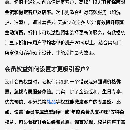
类
。储值卡通过提前充值绑定客户，高峰时段尤其能
保障现
金流和稳定客户返店率
。次卡则适合针对高频服务（如洗
护，造型），通过套餐式“买多少次送多少次”
有效提升顾客
主动消费
。折扣卡可以激励顾客选择更高价服务，有数据统
计显示
折扣卡用户平均客单价提升20%以上
。结合实际门
店定位和客群频率设计，才能发挥最大效果。
会员权益如何设置才更吸引客户？
设计会员权益时，老板们常犯的一个错误是
只强调价格优
惠，忽视专属服务体验
。其实，除了金额返利，
生日专享、
优先预约、积分兑换
礼品
等权益能激发客户的专属感。比
如，设置“会员专属造型顾问”或“年度免费头皮护理”等特色
权益，
可显著提升会员续费意愿
。调查发现，权益内容丰富