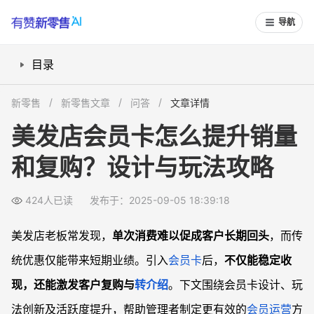
导航
目录
会员卡类型怎么选？不同玩法实效如何
新零售
新零售文章
问答
文章详情
会员权益如何设置才更吸引客户？
美发店会员卡怎么提升销量
如何提升会员卡激活率与活跃度？
和复购？设计与玩法攻略
会员卡营销与客户关系管理结合怎么做？
常见问题
424人已读
发布于：2025-09-05 18:39:18
美发店会员卡最低充值门槛应该怎么选择？
怎么让会员卡更有诱惑力，促使客户主动购买？
美发店老板常发现，
单次消费难以促成客户长期回头
，而传
会员卡服务太单一怎么调整，让客户愿意常来？
统优惠仅能带来短期业绩。引入
会员卡
后，
不仅能稳定收
美发店如何防止会员卡沉睡，定期激活客户？
现，还能激发客户复购与
转介绍
。下文围绕会员卡设计、玩
法创新及活跃度提升，帮助管理者制定更有效的
会员运营
方