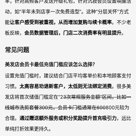
率，针对高频客户发送升级礼包，针对沉寂会员设置唤醒活
动，如“半年未到店享一次免费造型”。这种“分层关怀”方式
能
让客户感受到被重视，从而增加复购与续卡概率
。不少老
板反映，
会员数据管理后，门店二次消费率有明显提升
。
常见问题
美发店会员卡最低充值门槛应该怎么选择？
设置充值门槛时，建议结合门店平均客单价和本地顾客支付
习惯。
太高容易劝退新客户，太低则无法绑定消费
。很多美
发店将首次储值门槛定在“2
3次常规服务金额”区间，比如一
线城市洗剪套餐300元，会员卡门槛通常在600
800元较为
合理。
通过赠送额外服务或积分奖励提升首充吸引力
，远比
单纯打折效果更持久。