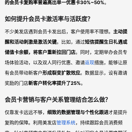
的会员卡
复购率普遍高出单一优惠卡30%~50%
。
如何提升会员卡激活率与活跃度？
不少美发店遇到会员卡发出后，客户使用率不理想。
主动提
醒和活动刺激是激活关键
。比如，通过
短信提醒生日礼遇或
储值卡余额，将客户重新拉回门店
。同时，定期举办会员专
场体验活动，以及双人同行优惠、邀请
返现
措施，能够让原
有会员带动新客户
形成裂变扩散效应
。数据显示，设有邀请
奖励的门店
新客户转化率提升了25%
。
会员卡营销与客户关系管理结合怎么做？
仅靠发卡远远不够，
细致的数据管理与个性化跟进
才是提升
复购的保障。利用美发店
管理系统
，持续跟踪会员消费频