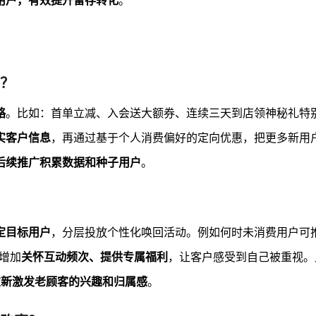
用户，有效提升留存转化
。
？
略
。比如：首单立减、入会送大额券、连续三天到店领神秘礼特
实客户信息
，再通过基于个人消费偏好的定向优惠，把更多新用
后续推广积累数据和种子用户
。
定目标用户
，分层投放个性化唤回活动。例如何时未消费用户可推
增加
关怀互动频次、提供专属福利
，让客户感受到自己被重视。
重新激发老顾客的兴趣和归属感
。