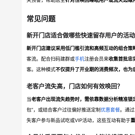
失预警，帮助店主
针对性唤回睡眠用户或流失边缘
常见问题
新开门店适合做哪些快速留存用户的活动
新开门店建议采用低门槛引流和高频互动的组合策
客流。配合扫码建群或
手机
注册会员来
收集首批忠
客。这种模式
不仅提升了开业期的消费频次，也为
老客户流失高，门店如何有效唤回？
当
老客户出现流失趋势时，需依靠数据分析精准锁
包”，或结合客户过往偏好推送定制
优惠套餐
。通过
失客户参与新品试吃或VIP活动，这些互动有助于