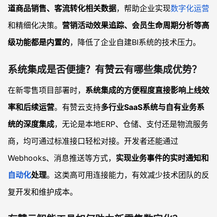
道商品销售、客流转化相关数据
，帮助企业实现
数字化运营
和精细化决策。
营销活动效果追踪、会员生命周期分析等高
级功能都是内置的
，降低了企业自建BI系统的技术压力。
系统集成是否便捷？有赞云有哪些集成优势？
在新零售项目部署时，
系统集成的方便程度直接影响上线效
率和后续运营
。有赞云支持
多行业SaaS系统与自有业务系
统的深度集成
，无论是本地ERP、仓储、支付还是物流服务
商，均可通过标准接口轻松对接。开发者还能通过
Webhooks、消息推送等方式，
实现业务事件的实时通知和
自动化
处理
。这类高可用连接能力，有效减少技术团队的反
复开发和维护成本。