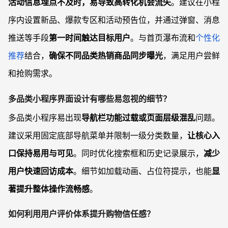
活动信息埋点不及时，易导致高转化机会流失
。建议在小程
序内设置新品、爆款专区和活动预告位，并通过弹窗、消息
推送等手段
第一时间触达目标用户
。与首页瀑布流和
个性化
推荐
结合，
确保不同品类热销商品同步曝光
，满足用户尝鲜
和抢购需求。
多品类小程序界面设计有哪些易忽视的细节？
多品类小程序易出现
导航栏功能过载或页面层级混乱
问题。
建议采用固定底部导航菜单并限制一级分类数量，
让核心入
口保持易用与可见
。同时优化搜索框和历史记录展示，
减少
用户快速回访成本
。细节如加载动画、占位符提示，也能
显
著提升整体操作流畅感
。
如何利用用户评价体系提升购物信任感？