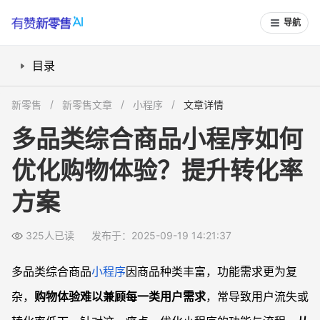
导航
目录
如何通过精准分组和标签优化商品搜索？
新零售
新零售文章
小程序
文章详情
商品详情页怎样提升转化率？
多品类综合商品小程序如何
如何简化购物车与结算流程？
优化购物体验？提升转化率
售后与客服体验怎样做到极致？
常见问题
方案
多品类小程序如何实现个性化推荐提升体验？
商品上新和活动更新如何保持高效曝光？
325人已读
发布于：2025-09-19 14:21:37
多品类小程序界面设计有哪些易忽视的细节？
多品类综合商品
小程序
因商品种类丰富，功能需求更为复
如何利用用户评价体系提升购物信任感？
杂，
购物体验难以兼顾每一类用户需求
，常导致用户流失或